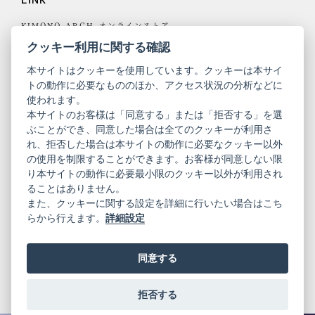
KIMONO ARCH オンラインストア
Y. & SONS オンラインストア
クッキー利用に関する確認
本サイトはクッキーを使用しています。クッキーは本サイ
トの動作に必要なもののほか、アクセス状況の分析などに
使われます。
きものやまと
本サイトのお客様は「同意する」または「拒否する」を選
ぶことができ、同意した場合は全てのクッキーが利用さ
コーポレート
振袖
れ、拒否した場合は本サイトの動作に必要なクッキー以外
サイト
サイト
の使用を制限することができます。お客様が同意しない限
ニュースレター
ご利用案内
り本サイトの動作に必要最小限のクッキー以外が利用され
お問い合わせ
よくある質問
ることはありません。
プライバシーポリシー
特定商取引法に基づく表記
また、クッキーに関する設定を詳細に行いたい場合はこち
ご利用規約
らから行えます。
詳細設定
同意する
拒否する
© 2019 YAMATO CO, LTD.
当サイトの情報を転載、複製、改変等は禁止いたします