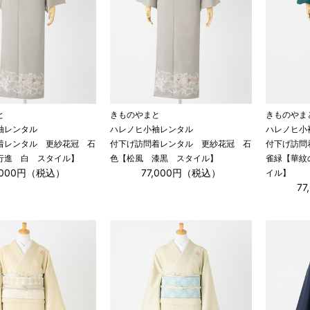
と
きものやまと
きものやま
袖レンタル
ハレノヒ小袖レンタル
ハレノヒ小
着レンタル 更紗花冠 石
付下げ訪問着レンタル 更紗花冠 石
付下げ訪問
行進 白 スタイル】
色【松風 漆黒 スタイル】
雀緑【華紋
,000円（税込）
77,000円（税込）
イル】
7