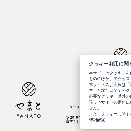
クッキー利用に関
コーポ
本サイトはクッキーを
もののほか、アクセス
本サイトのお客様は「
意した場合は全てのク
必要なクッキー以外の
限り本サイトの動作に
ニュースレター
ご利用案内
せん。
また、クッキーに関す
© 2019 YAMATO CO, LTD.
詳細設定
当サイトの情報を転載、複製、改変等は