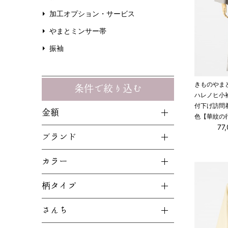
加工オプション・サービス
やまとミンサー帯
振袖
きものやま
条件で絞り込む
ハレノヒ小
付下げ訪問
金額
色【華紋の
77
ブランド
カラー
柄タイプ
さんち