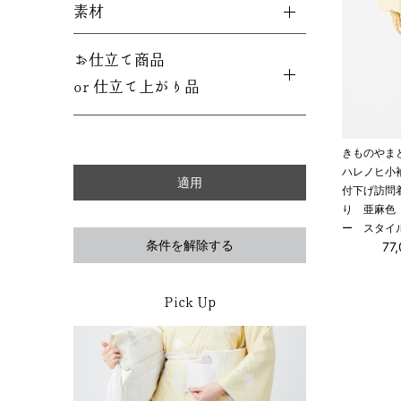
素材
お仕立て商品
or 仕立て上がり品
きものやま
ハレノヒ小
付下げ訪問
り 亜麻色
ー スタイ
条件を解除する
77
Pick Up