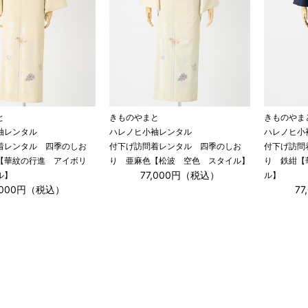
と
きものやまと
きものやま
袖レンタル
ハレノヒ小袖レンタル
ハレノヒ小
着レンタル 四季のしお
付下げ訪問着レンタル 四季のしお
付下げ訪問
【華紋の行進 アイボリ
り 亜麻色【松波 空色 スタイル】
り 鉄紺【
77,000円（税込）
ル】
ル】
,000円（税込）
7