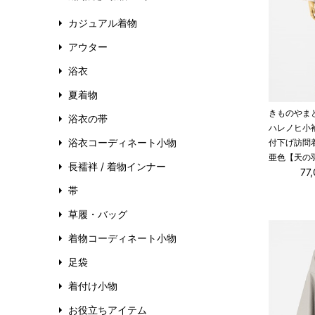
カジュアル着物
アウター
浴衣
夏着物
きものやま
浴衣の帯
ハレノヒ小
浴衣コーディネート小物
付下げ訪問
亜色【天の
長襦袢 / 着物インナー
77
帯
草履・バッグ
着物コーディネート小物
足袋
着付け小物
お役立ちアイテム