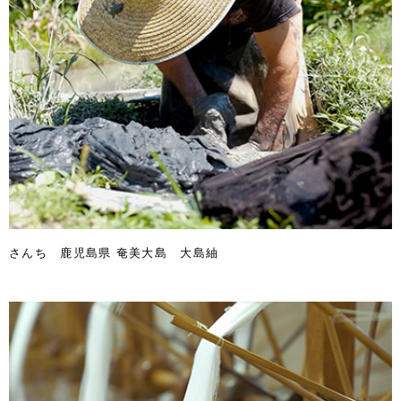
さんち 鹿児島県 奄美大島 大島紬