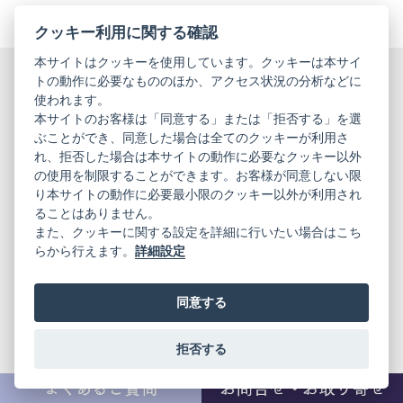
クッキー利用に関する確認
本サイトはクッキーを使用しています。クッキーは本サイ
トの動作に必要なもののほか、アクセス状況の分析などに
ご不明な点・ご要望等は、
使われます。
お気軽にコンシェルジュに
本サイトのお客様は「同意する」または「拒否する」を選
ご相談ください。
ぶことができ、同意した場合は全てのクッキーが利用さ
れ、拒否した場合は本サイトの動作に必要なクッキー以外
の使用を制限することができます。お客様が同意しない限
お電話での
LINEでの
り本サイトの動作に必要最小限のクッキー以外が利用され
お問い合わ
お問い合わ
ることはありません。
せ
せ
また、クッキーに関する設定を詳細に行いたい場合はこち
らから行えます。
詳細設定
メールでの
各店舗へ直
お問い合わ
接お問い合
せ
わせ
同意する
店舗へのご
卸のお問い
拒否する
来店予約
合わせ
コンシェルジュ スタッフ紹介