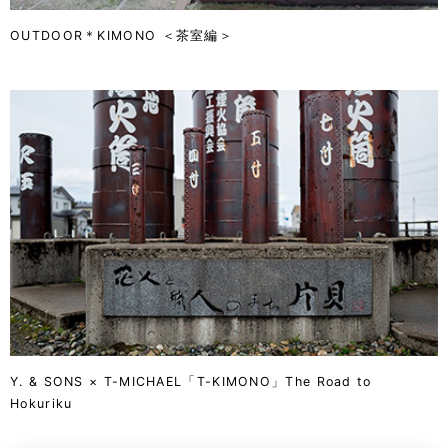
OUTDOOR＊KIMONO ＜茶室編＞
Y. & SONS × T-MICHAEL
「T-KIMONO」The Road to
Hokuriku