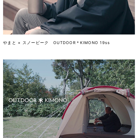
やまと × スノーピーク OUTDOOR＊KIMONO 19ss