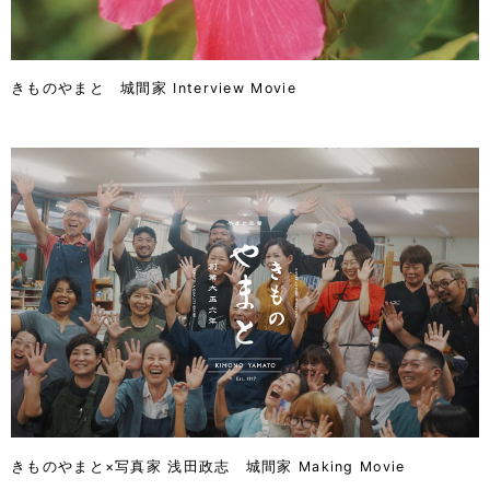
きものやまと 城間家 Interview Movie
きものやまと×写真家 浅田政志 城間家 Making Movie