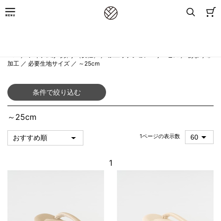
8,800円(税込)以上お買上げで送料無料
TOP
／
アイテムから探す（女性）
／
加工オプション・サービス
／
あまり布
加工
／
必要生地サイズ
／
～25cm
条件で絞り込む
～25cm
1ページの表示数
1