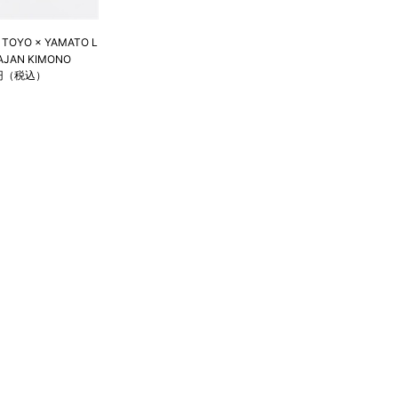
 TOYO × YAMATO L
KAJAN KIMONO
0円（税込）