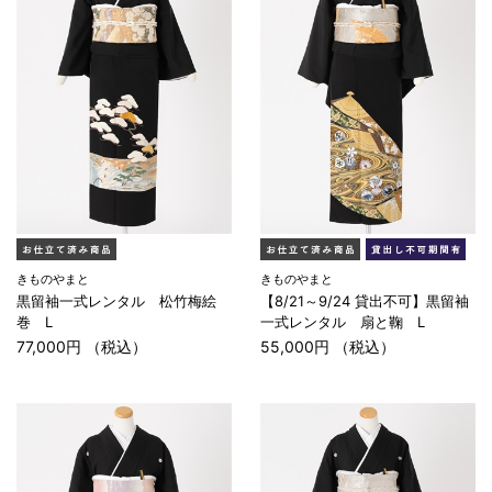
きものやまと
きものやまと
黒留袖一式レンタル 松竹梅絵
【8/21～9/24 貸出不可】黒留袖
巻 L
一式レンタル 扇と鞠 L
77,000円 （税込）
55,000円 （税込）