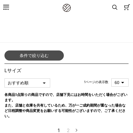
8,800円(税込)以上お買上げで送料無料
TOP
／
アイテムから探す（女性）
／
フォーマルレンタル
／
黒留袖レンタル
／
Lサイズ
条件で絞り込む
Lサイズ
1ページの表示数
各商品1点限りの商品ですので、店舗下見にはお時間をいただく場合がござい
ます。
また、店舗と在庫を共有しているため、万が一ご成約期間が重なった場合な
ど日程調整や商品変更をお願いする可能性がございますので、ご了承くださ
い。
1
2