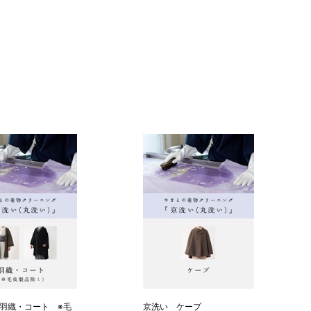
羽織・コート ※毛
京洗い ケープ