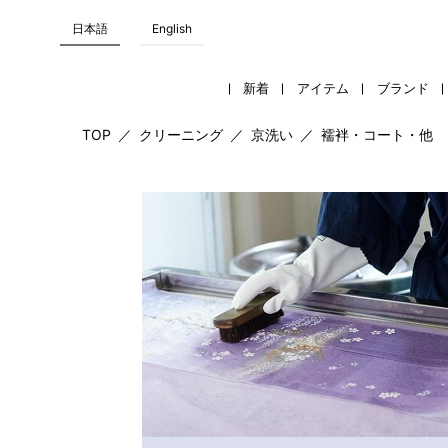
日本語
English
新着
アイテム
ブランド
TOP
／
クリーニング
／
京洗い
／
襦袢・コート・他