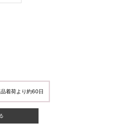
品着荷より約60日
る