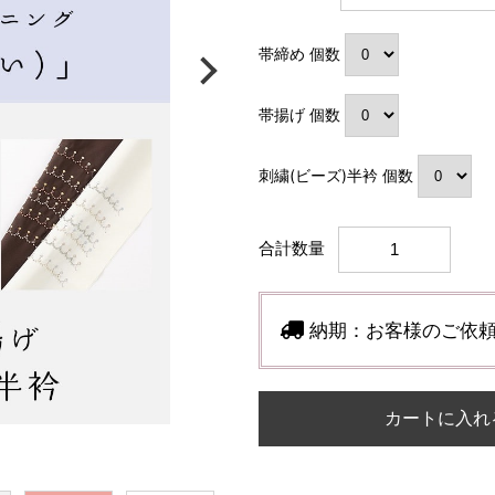
帯締め 個数
帯揚げ 個数
刺繍(ビーズ)半衿 個数
合計数量
納期：
お客様のご依頼
カートに入れ