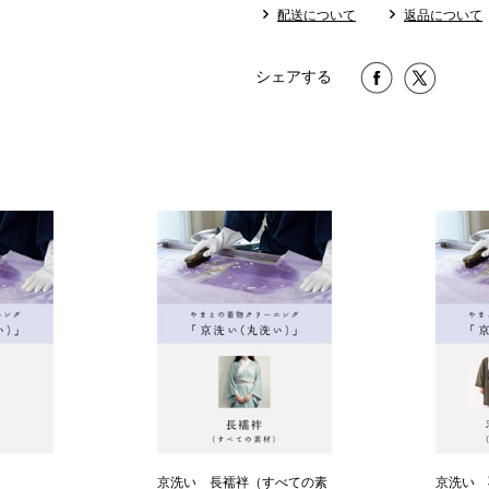
配送について
返品について
シェアする
京洗い 長襦袢（すべての素
京洗い 