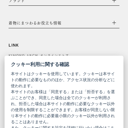
ブランド
着物にまつわるお役立ち情報
LINK
KIMONO ARCH オンラインストア
Y. & SONS オンラインストア
クッキー利用に関する確認
本サイトはクッキーを使用しています。クッキーは本サイ
トの動作に必要なもののほか、アクセス状況の分析などに
使われます。
きものやまと
本サイトのお客様は「同意する」または「拒否する」を選
ぶことができ、同意した場合は全てのクッキーが利用さ
コーポレート
振袖
れ、拒否した場合は本サイトの動作に必要なクッキー以外
サイト
サイト
の使用を制限することができます。お客様が同意しない限
ニュースレター
ご利用案内
り本サイトの動作に必要最小限のクッキー以外が利用され
お問い合わせ
よくある質問
ることはありません。
プライバシーポリシー
特定商取引法に基づく表記
また、クッキーに関する設定を詳細に行いたい場合はこち