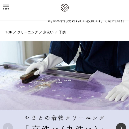
8,800円(税込)以上お買上げで送料無料
TOP
／
クリーニング
／
京洗い
／
子供