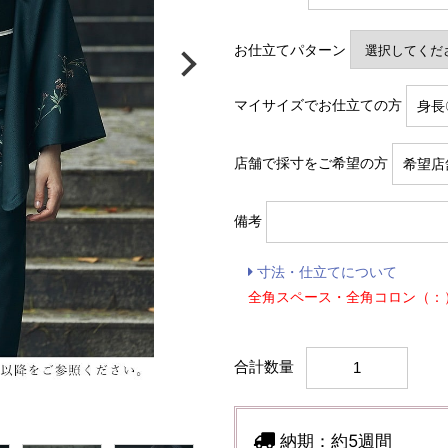
お仕立てパターン
マイサイズでお仕立ての方
店舗で採寸をご希望の方
備考
寸法・仕立てについて
全角スペース・全角コロン（：
合計数量
納期：
約5週間