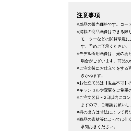
1 寸法は鯨尺（くじらじゃく）
注意事項
で鯨尺と言います。
単位：１尺＝約38cm １寸＝約3
※単品の販売価格です。コー
2 鯨尺寸法となりますので上表の
※掲載の商品画像はできる限
3 反物の巾により表記の裄のサ
モニターなどの閲覧環境に
とさせていただきます。
す。予めご了承ください。
※モデル着用画像は、光のあ
場合がございます。商品の
※ご注文後にお仕立てをする
きかねます。
※お仕立て品は【返品不可】
※キャンセルや変更をご希望
※ご注文翌日～2日以内にコ
ますので、ご確認お願いし
※柄の出方は寸法によって異
※商品の素材等によっては仕
承知おきください。