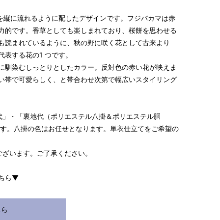
マを縦に流れるように配したデザインです。フジバカマは赤
力的です。香草としても楽しまれており、桜餅を思わせる
も読まれているように、秋の野に咲く花として古来より
S～LLサイズより、身長・ヒップを目安にサイズをお選び
表する花の1 つです。
に馴染むしっとりとしたカラー。反対色の赤い花が映えま
様の希望サイズでお仕立て）
い帯で可愛らしく、と帯合わせ次第で幅広いスタイリング
スタッフが採寸）
代」・「裏地代（ポリエステル八掛＆ポリエステル胴
ます。八掛の色はお任せとなります。単衣仕立てをご希望の
ございます。ご了承ください。
ちら▼
ヒップ目安
身丈
裄
袖丈
ちら
153cm
64cm
49cm