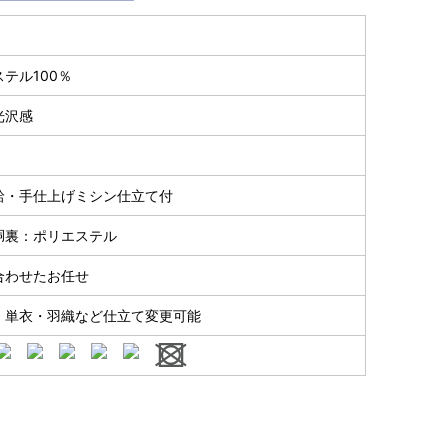
～90cm
4尺5分
1尺7寸
1尺3寸
155cm
64cm
49cm
テル100％
～95cm
4尺1寸
1尺7寸
1尺3寸
光沢感
159cm
66cm
49cm
～95cm
4尺2寸
1尺7寸5分
1尺3寸
163cm
68cm
49cm
袷・手仕上げミシン仕立て付
～100cm
4尺3寸
1尺8寸
1尺3寸
胴裏：ポリエステル
165cm
70cm
49cm
～98cm
合わせたお任せ
4尺3寸5分
1尺8寸5分
1尺3寸
167cm
72cm
49cm
・単衣・羽織など仕立て変更可能
～105cm
4尺4寸
1尺9寸
1尺3寸
169cm
72cm
49cm
～98cm
4尺4寸5分
1尺9寸
1尺3寸