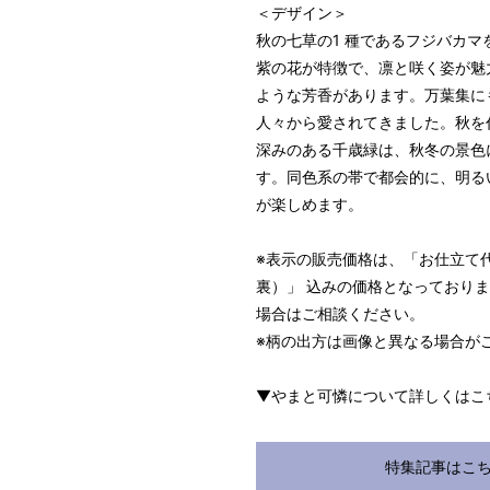
＜デザイン＞
秋の七草の1 種であるフジバカ
紫の花が特徴で、凛と咲く姿が魅
ような芳香があります。万葉集に
パターンオーダー（弊社規定の
人々から愛されてきました。秋を代
いただく）
深みのある千歳緑は、秋冬の景色
マイサイズでお仕立て（お客
す。同色系の帯で都会的に、明る
店舗で採寸（お近くの店舗で
が楽しめます。
※表示の販売価格は、「お仕立て
裏）」 込みの価格となっており
場合はご相談ください。
※柄の出方は画像と異なる場合が
▼やまと可憐について詳しくはこ
サイズ
身長目安
特集記事はこ