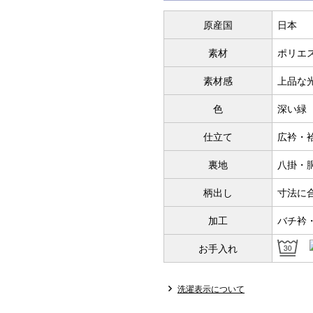
S
原産国
日本
～155cm
素材
ポリエス
SW
素材感
上品な
M
色
深い緑
～160cm
仕立て
広衿・
MW
裏地
八掛・
L
柄出し
寸法に
～165cm
加工
バチ衿
LW
お手入れ
LL
～170cm
洗濯表示について