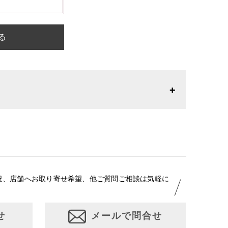
る
26年1月23日より表記内容が変更になりました。パターン
りお召しになりやすい寸法に変更いたしました。変更点に
はお問い合わせください。
況、店舗へお取り寄せ希望、他ご質問ご相談は気軽に
せ
メールで問合せ