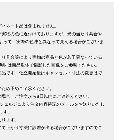
寸法です。もともと鯨のひげで作られた道具で測っていたの
.8cm １分＝約0.38cm
ディネート品は含まれません。
 cm はおおよその長さとなります。
り実物の色に近付けておりますが、光の当たり具合や
イズが出ない場合がございます。その際は、目一杯での寸法
よって、実際の色味と異なって見える場合がございま
たり具合等により実物の商品と色が若干異なっている
色味は商品単体で撮影した画像をご参照ください。
商品です。仕立開始後はキャンセル・寸法の変更はで
のため予めご了承ください。
の場合、ご注文から8日以内にご連絡ください。
ンシェルジュより注文内容確認のメールをお送りいたし
ます。
なります。
立て上がり寸法に誤差が出る場合がございますのでご