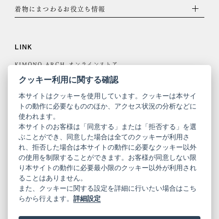
着物にまつわるお役立ち情報
LINK
KIMONO ARCH オンラインストア
Y. & SONS オンラインストア
クッキー利用に関する確認
本サイトはクッキーを使用しています。クッキーは本サイ
トの動作に必要なもののほか、アクセス状況の分析などに
使われます。
きものやまと
本サイトのお客様は「同意する」または「拒否する」を選
ぶことができ、同意した場合は全てのクッキーが利用さ
コーポレート
振袖
れ、拒否した場合は本サイトの動作に必要なクッキー以外
サイト
サイト
の使用を制限することができます。お客様が同意しない限
ニュースレター
ご利用案内
り本サイトの動作に必要最小限のクッキー以外が利用され
お問い合わせ
よくある質問
ることはありません。
プライバシーポリシー
特定商取引法に基づく表記
また、クッキーに関する設定を詳細に行いたい場合はこち
ご利用規約
らから行えます。
詳細設定