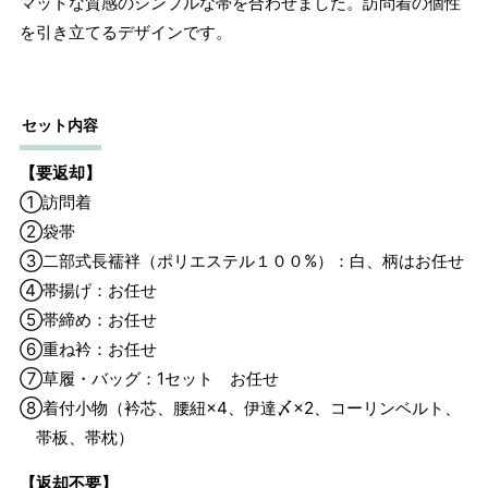
マットな質感のシンプルな帯を合わせました。訪問着の個性
2 鯨尺寸法となりますので上表の cm はおおよその長さとな
を引き立てるデザインです。
ります。
セット内容
【要返却】
①訪問着
②袋帯
③二部式長襦袢（ポリエステル１００%）：白、柄はお任せ
④帯揚げ：お任せ
⑤帯締め：お任せ
⑥重ね衿：お任せ
⑦草履・バッグ：1セット お任せ
⑧着付小物（衿芯、腰紐×4、伊達〆×2、コーリンベルト、
帯板、帯枕）
【返却不要】