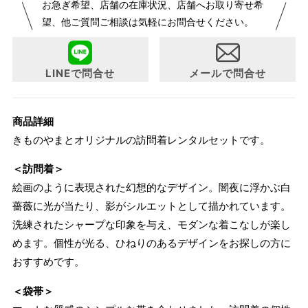
お急ぎ希望、店舗の在庫状況、店舗へお取り寄せ希
が変更になりました。パターンオーダーは、お客様のお声か
望、他ご質問ご相談は気軽にお問合せください。
らよりお召しになりやすい寸法に変更いたしました。変更点
について詳細をお知りになりたい方はお問い合わせくださ
い。
LINEで問合せ
メールで問合せ
商品詳細
サイズ
身長目安
ヒップ目安
身丈
きものやまとオリジナルの訪問着レンタルセットです。
約160cm
M
～160cm
～95cm
＜訪問着＞
4尺2寸
絵画のように表現された幻想的なデザイン。闇夜に浮かぶ白
約164cm
薔薇に光が当たり、影がシルエットとして描かれています。
L
～170cm
～100cm
4尺3寸
洗練されたシャープな印象を与え、モダンな着こなしが楽し
めます。個性が光る、ひねりのあるデザインをお探しの方に
1 寸法は鯨尺（くじらじゃく）寸法です。もともと鯨のひげ
おすすめです。
で作られた道具で測っていたので鯨尺と言います。
＜袋帯＞
単位：１尺＝約38cm １寸＝約3.8cm １分＝約0.38cm