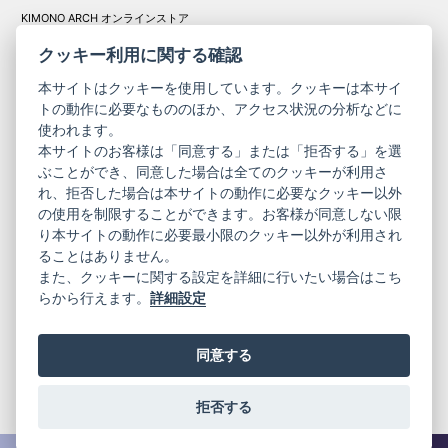
KIMONO ARCH オンラインストア
Y. & SONS オンラインストア
クッキー利用に関する確認
本サイトはクッキーを使用しています。クッキーは本サイ
トの動作に必要なもののほか、アクセス状況の分析などに
使われます。
きものやまと振
本サイトのお客様は「同意する」または「拒否する」を選
コーポレート
袖
ぶことができ、同意した場合は全てのクッキーが利用さ
れ、拒否した場合は本サイトの動作に必要なクッキー以外
サイト
サイト
の使用を制限することができます。お客様が同意しない限
ニュースレター
ご利用案内
り本サイトの動作に必要最小限のクッキー以外が利用され
お問い合わせ
よくある質問
ることはありません。
プライバシーポリシー
特定商取引法に基づく表記
また、クッキーに関する設定を詳細に行いたい場合はこち
ご利用規約
らから行えます。
詳細設定
同意する
拒否する
© 2019 YAMATO CO, LTD.
当サイトの情報を転載、複製、改変等は禁止いたします