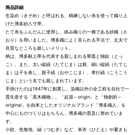
商品詳細
生染め（きぞめ）と呼ばれる、精練しない糸を使って織り上
げた博多紗八寸帯。
たて糸をふんだんに使用し、絡み織りの一種である紗織（さ
おり）を用いました。博多織によく見られる手法で、丈夫で
良質なところも嬉しいメリット。
柄は、博多献上帯を代表する親しまれる華皿と独鈷（とっ
こ）。また、太い縦縞（たてじま）は親、細い縦縞（たてじ
ま）は子を表し、親子縞（おやこじま）、孝行縞（こうこう
じま）という名でも親しまれています。
手掛けたのは1947年に創業し、染織以外の全工程を自社で一
貫生産する「黒木織物」。「起源～origin」と「独創的～
original」を由来としたオリジナルブランド「博多織人」を
中心にものづくりはもちろん、博多織の普及に努めていま
す。
小紋、色無地、紬（つむぎ）など、単衣（ひとえ）や夏きも