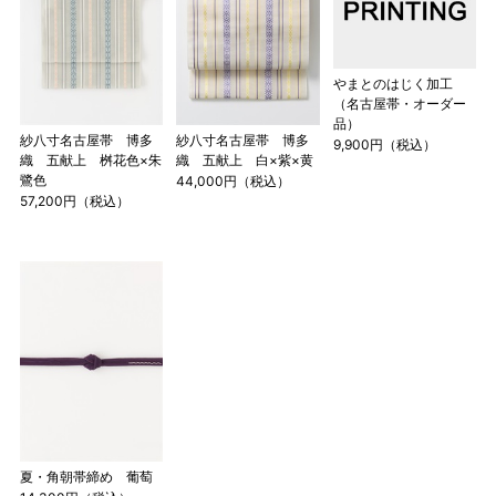
やまとのはじく加工
（名古屋帯・オーダー
品）
紗八寸名古屋帯 博多
紗八寸名古屋帯 博多
9,900円（税込）
織 五献上 桝花色×朱
織 五献上 白×紫×黄
鷺色
44,000円（税込）
57,200円（税込）
夏・角朝帯締め 葡萄