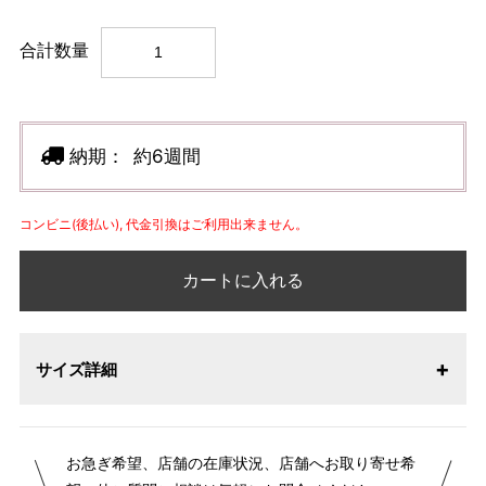
合計数量
納期：
約6週間
コンビニ(後払い), 代金引換はご利用出来ません。
カートに入れる
サイズ詳細
【サイズ表記変更のお知らせ】2026年1月23日より表記内容
お急ぎ希望、店舗の在庫状況、店舗へお取り寄せ希
が変更になりました。パターンオーダーは、お客様のお声か