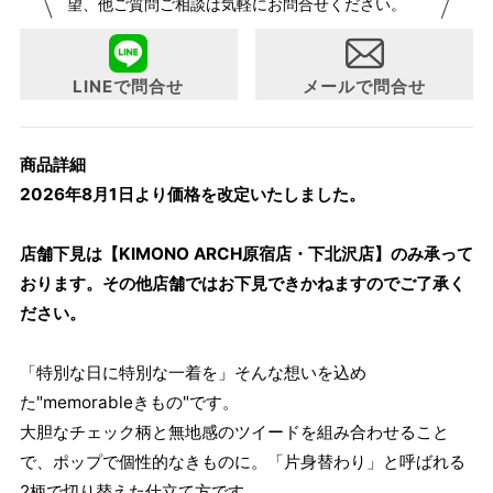
望、他ご質問ご相談は気軽にお問合せください。
らよりお召しになりやすい寸法に変更いたしました。変更点
について詳細をお知りになりたい方はお問い合わせくださ
い。
LINEで問合せ
メールで問合せ
商品詳細
2026年8月1日より価格を改定いたしました。
店舗下見は【KIMONO ARCH原宿店・下北沢店】のみ承って
おります。その他店舗ではお下見できかねますのでご了承く
ださい。
「特別な日に特別な一着を」そんな想いを込め
た"memorableきもの"です。
大胆なチェック柄と無地感のツイードを組み合わせること
で、ポップで個性的なきものに。「片身替わり」と呼ばれる
2柄で切り替えた仕立て方です。