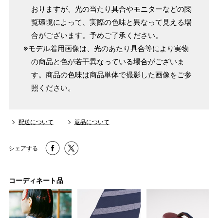
マイサイズでお仕立て（お客様の希望サイズでお仕立て）
おりますが、光の当たり具合やモニターなどの閲
店舗で採寸（お近くの店舗でスタッフが採寸）
覧環境によって、実際の色味と異なって見える場
合がございます。予めご了承ください。
※モデル着用画像は、光のあたり具合等により実物
の商品と色が若干異なっている場合がございま
す。商品の色味は商品単体で撮影した画像をご参
照ください。
配送について
返品について
シェアする
サイズ
身長目安
ヒップ目安
身丈
153cm
コーディネート品
S
～85cm
4尺5分
～155cm
154cm
SW
～95cm