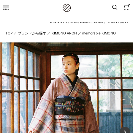
8,800円(税込)以上お買上げで送料無料
TOP
／
ブランドから探す
／
KIMONO ARCH
／
memorable KIMONO