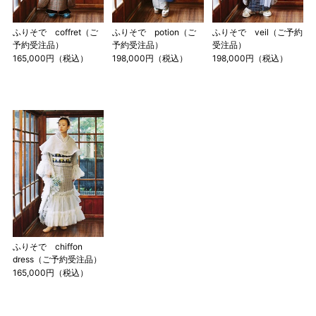
2 鯨尺寸法となりますので上表の cm はおおよその長さとな
ります。
ふりそで coffret（ご
ふりそで potion（ご
ふりそで veil（ご予約
3 反物の巾により表記の裄のサイズが出ない場合がございま
予約受注品）
予約受注品）
受注品）
165,000円（税込）
198,000円（税込）
198,000円（税込）
す。その際は、目一杯での寸法とさせていただきます。
ふりそで chiffon
dress（ご予約受注品）
165,000円（税込）