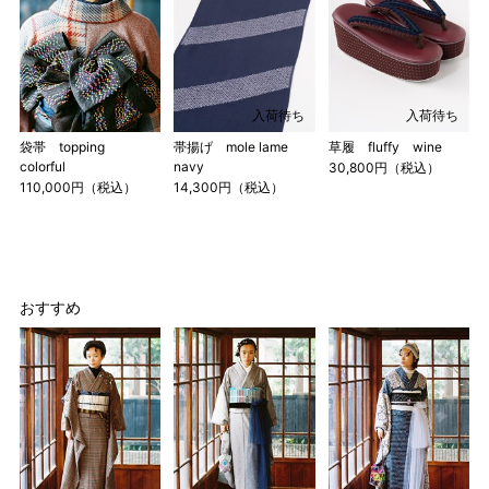
4尺1寸
159cm
M
～95cm
4尺2寸
～160cm
163cm
入荷待ち
入荷待ち
MW
～100cm
4尺3寸
袋帯 topping
帯揚げ mole lame
草履 fluffy wine
colorful
navy
30,800円（税込）
165cm
110,000円（税込）
14,300円（税込）
L
～98cm
4尺3寸5分
～165cm
167cm
LW
～105cm
4尺4寸
おすすめ
170cm
LL
～170cm
～98cm
4尺4寸5分
1 寸法は鯨尺（くじらじゃく）寸法です。もともと鯨のひげ
で作られた道具で測っていたので鯨尺と言います。
単位：１尺＝約38cm １寸＝約3.8cm １分＝約0.38cm