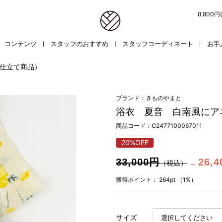
8,800
コンテンツ
スタッフのおすすめ
スタッフコーディネート
お手
仕立て商品）
ブランド：きものやまと
浴衣 夏音 白南風にア
商品コード：
C2477100067011
20%OFF
33,000円
26,
（税込）
→
獲得ポイント：
264pt
（1%）
サイズ