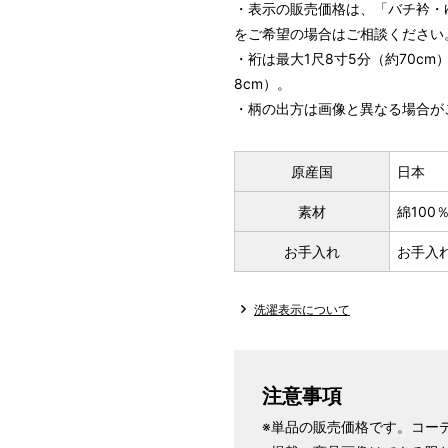
・表示の販売価格は、「バチ衿・
をご希望の場合はご相談ください
・裄は最大1尺8寸5分（約70cm
8cm）。
・柄の出方は画像と異なる場合が
パターンオーダー（弊社規定の
原産国
日本
いただく）
マイサイズでお仕立て（お客
素材
綿100
店舗で採寸（お近くの店舗で
お手入れ
お手入
洗濯表示について
注意事項
※単品の販売価格です。コー