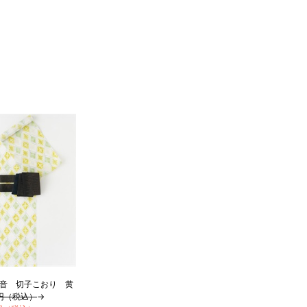
4尺4寸5分
1尺9寸
1尺3寸
寸法です。もともと鯨のひげで作られた道具で測っていたの
.8cm １分＝約0.38cm
 cm はおおよその長さとなります。
イズが出ない場合がございます。その際は、目一杯での寸法
音 切子こおり 黄
0円（税込）
→