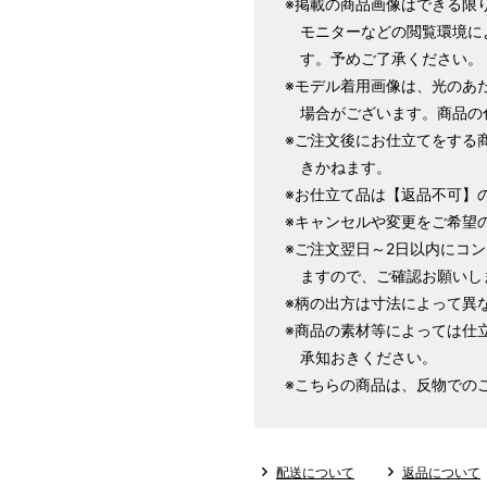
※掲載の商品画像はできる限
サイズ
身長目安
モニターなどの閲覧環境に
す。予めご了承ください。
S
※モデル着用画像は、光のあ
～155cm
場合がございます。商品の
SW
※ご注文後にお仕立てをする
きかねます。
※お仕立て品は【返品不可】
M
※キャンセルや変更をご希望
～160cm
※ご注文翌日～2日以内にコ
MW
ますので、ご確認お願いし
※柄の出方は寸法によって異
※商品の素材等によっては仕
L
承知おきください。
～165cm
※こちらの商品は、反物での
LW
LL
～170cm
配送について
返品について