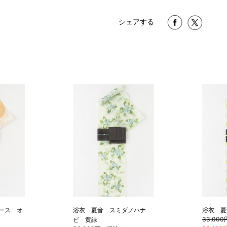
シェアする
1 寸法は鯨尺（くじらじゃく）
で鯨尺と言います。
単位：１尺＝約38cm １寸＝約3
2 鯨尺寸法となりますので上表の
3 反物の巾により表記の裄のサ
とさせていただきます。
ース オ
浴衣 夏音 スミダノハナ
浴衣 夏
33,00
ビ 黄緑