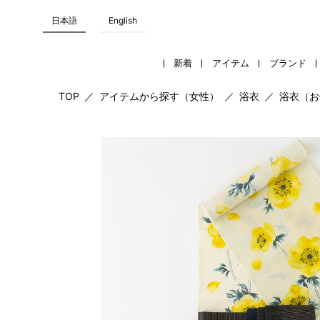
日本語
English
新着
アイテム
ブランド
TOP
／
アイテムから探す（女性）
／
浴衣
／
浴衣（お