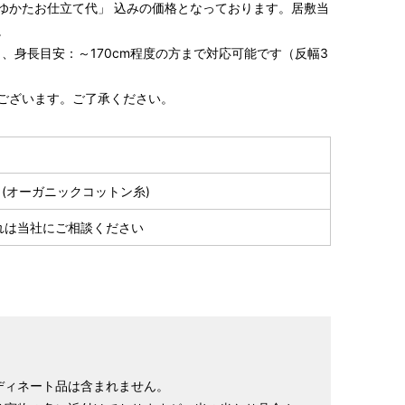
ゆかたお仕立て代」 込みの価格となっております。居敷当
。
）、身長目安：～170cm程度の方まで対応可能です（反幅3
ございます。ご了承ください。
S～LLサイズより、身長・ヒップを目安にサイズをお選び
様の希望サイズでお仕立て）
％(オーガニックコットン糸)
スタッフが採寸）
れは当社にご相談ください
ディネート品は含まれません。