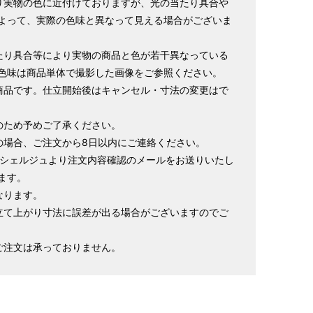
り実物の色に近付けておりますが、光の当たり具合や
ヒップ目安
身丈
裄
袖丈
よって、実際の色味と異なって見える場合がございま
153cm
64cm
49cm
～90cm
4尺5分
1尺7寸
1尺3寸
たり具合等により実物の商品と色が若干異なっている
色味は商品単体で撮影した画像をご参照ください。
155cm
64cm
49cm
～95cm
商品です。仕立開始後はキャンセル・寸法の変更はで
4尺1寸
1尺7寸
1尺3寸
159cm
66cm
49cm
のため予めご了承ください。
～95cm
4尺2寸
1尺7寸5分
1尺3寸
の場合、ご注文から8日以内にご連絡ください。
ンシェルジュより注文内容確認のメールをお送りいたし
163cm
68cm
49cm
～100cm
ます。
4尺3寸
1尺8寸
1尺3寸
なります。
165cm
70cm
49cm
立て上がり寸法に誤差が出る場合がございますのでご
～98cm
4尺3寸5分
1尺8寸5分
1尺3寸
ご注文は承っておりません。
167cm
72cm
49cm
～105cm
4尺4寸
1尺9寸
1尺3寸
169cm
72cm
49cm
～98cm