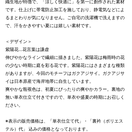
織生地が特徴で、「涼しく快適に」を第一に創作された素材
です。仕上げに帯電防止加工を施しており、静電気などによ
るまとわりが気になりません。ご自宅の洗濯機で洗えますの
で、汗をかきやすい夏には嬉しい素材です。
＜デザイン＞
紫陽花…花言葉は謙虚
伸びやかなラインで繊細に描きました。紫陽花は梅雨時の花
の少ない時期に庭を彩る花です。紫陽花にはさまざまな種類
がありますが、今回のモチーフはガクアジサイ。ガクアジサ
イは日本原産で海岸地帯に自生しています。
爽やかな瓶覗色は、初夏にぴったりの爽やかカラー。裏地の
無い単衣仕立て付きですので、単衣や盛夏の時期にお召しく
ださい。
※表示の販売価格は、「単衣仕立て代」・「裏衿（ポリエス
テル）代」 込みの価格となっております。