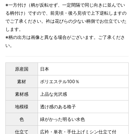
※一方付け（柄が反転せず、一定間隔で同じ向きに並んでい
る柄付け）ですので、前見頃・後ろ見頃で上下逆転しますの
でご了承ください。衿は花びらの少ない柄側でお仕立ていた
します。
※柄の出方は画像と異なる場合がございます。ご了承くださ
い。
原産国
日本
素材
ポリエステル100％
素材感
上品な光沢感
パターンオーダー（弊社規定のS～LLサイズより、身長・
地模様
透け感のある格子
ヒップを目安にサイズをお選びいただく）
色
緑がかった明るい水色
マイサイズでお仕立て（お客様の希望サイズでお仕立て）
店舗で採寸（お近くの店舗でスタッフが採寸）
仕立て
広衿・単衣・手仕上げミシン仕立て付