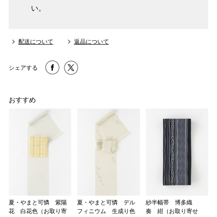
3 反物の巾により表記の裄のサイズが出ない場合がございま
い。
す。その際は、目一杯での寸法とさせていただきます。
配送について
返品について
シェアする
おすすめ
夏・やまと可憐 紫陽
夏・やまと可憐 デル
紗半幅帯 博多織
花 白花色（お取り寄
フィニウム 生成り色
奏 紺（お取り寄せ