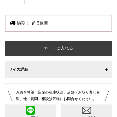
納期：
約6週間
カートに入れる
サイズ詳細
【サイズ表記変更のお知らせ】2026年1月23日より表記内容
お急ぎ希望、店舗の在庫状況、店舗へお取り寄せ希
が変更になりました。パターンオーダーは、お客様のお声か
望、他ご質問ご相談は気軽にお問合せください。
らよりお召しになりやすい寸法に変更いたしました。変更点
について詳細をお知りになりたい方はお問い合わせくださ
い。