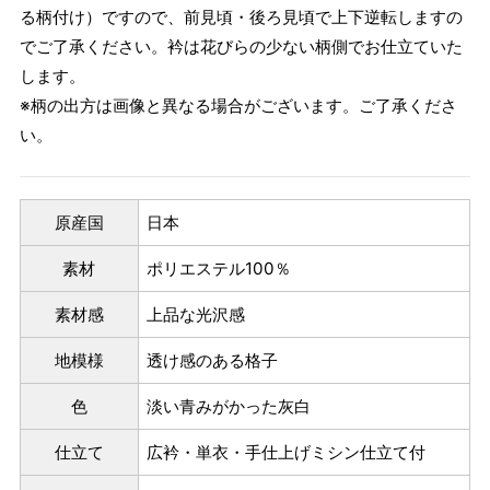
る柄付け）ですので、前見頃・後ろ見頃で上下逆転しますの
でご了承ください。衿は花びらの少ない柄側でお仕立ていた
します。
※柄の出方は画像と異なる場合がございます。ご了承くださ
い。
原産国
日本
素材
ポリエステル100％
素材感
上品な光沢感
パターンオーダー（弊社規定のS～LLサイズより、身長・
地模様
透け感のある格子
ヒップを目安にサイズをお選びいただく）
色
淡い青みがかった灰白
マイサイズでお仕立て（お客様の希望サイズでお仕立て）
店舗で採寸（お近くの店舗でスタッフが採寸）
仕立て
広衿・単衣・手仕上げミシン仕立て付