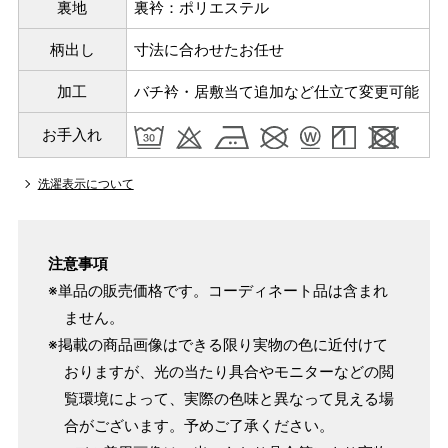
裏地
裏衿：ポリエステル
柄出し
寸法に合わせたお任せ
加工
バチ衿・居敷当て追加など仕立て変更可能
お手入れ
洗濯表示について
サイズ
身長目安
ヒップ目安
身丈
注意事項
153cm
※単品の販売価格です。コーディネート品は含まれ
S
～90cm
4尺5分
ません。
～155cm
※掲載の商品画像はできる限り実物の色に近付けて
155cm
SW
～95cm
おりますが、光の当たり具合やモニターなどの閲
4尺1寸
覧環境によって、実際の色味と異なって見える場
159cm
M
～95cm
合がございます。予めご了承ください。
4尺2寸