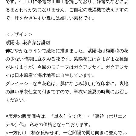
です。仕上げに帯電防止加工を施しており、静電気などによ
るまとわりが気になりません。ご自宅の洗濯機で洗えますの
で、汗をかきやすい夏には嬉しい素材です。
＜デザイン＞
紫陽花…花言葉は謙虚
伸びやかなラインで繊細に描きました。紫陽花は梅雨時の花
の少ない時期に庭を彩る花です。紫陽花にはさまざまな種類
がありますが、今回のモチーフはガクアジサイ。ガクアジサ
イは日本原産で海岸地帯に自生しています。
グレイッシュな白花色は、肌になじみ涼しげな印象に。裏地
の無い単衣仕立て付きですので、単衣や盛夏の時期にお召し
ください。
※表示の販売価格は、「単衣仕立て代」・「裏衿（ポリエス
テル）代」 込みの価格となっております。
※一方付け（柄が反転せず、一定間隔で同じ向きに並んでい