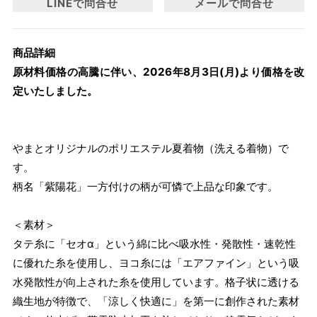
LINEで問合せ
メールで問合せ
商品詳細
原材料価格の高騰に伴い、2026年8月3日(月)より価格を改
定いたしました。
やまとオリジナルのポリエステル夏着物（洗える着物）で
す。
柄名「紫陽花」一方付けの柄が可憐で上品な印象です。
＜素材＞
タテ糸に「セオα」という綿に比べ吸水性・発散性・速乾性
に優れた糸を使用し、ヨコ糸には「エアファイン」という吸
水発散性が向上された糸を使用しています。格子状に透ける
織生地が特徴で、「涼しく快適に」を第一に創作された素材