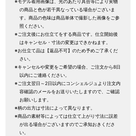
※モデル着用画像は、光のあたり具合等により実物
～160cm
163cm
の商品と色が若干異なっている場合がございま
MW
～100cm
4尺3寸
す。商品の色味は商品単体で撮影した画像をご参
165cm
照ください。
L
～98cm
※ご注文後にお仕立てをする商品です。仕立開始後
4尺3寸5分
～165cm
はキャンセル・寸法の変更はできかねます。
167cm
LW
～105cm
※お仕立て品は【返品不可】のため予めご了承くだ
4尺4寸
さい。
169cm
※キャンセルや変更をご希望の場合、ご注文から8日
LL
～170cm
～98cm
4尺4寸5分
以内にご連絡ください。
※ご注文翌日～2日以内にコンシェルジュより注文内
1 寸法は鯨尺（くじらじゃく）寸法です。もともと鯨のひげ
容確認のメールをお送りいたしますので、ご確認
で作られた道具で測っていたので鯨尺と言います。
お願いします。
単位：１尺＝約38cm １寸＝約3.8cm １分＝約0.38cm
※柄の出方は寸法によって異なります。
2 鯨尺寸法となりますので上表の cm はおおよその長さとな
※商品の素材等によっては仕立て上がり寸法に誤差
ります。
が出る場合がございますのでご承知おきくださ
3 反物の巾により表記の裄のサイズが出ない場合がございま
い。