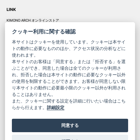
LINK
KIMONO ARCH オンラインストア
Y. & SONS オンラインストア
クッキー利用に関する確認
本サイトはクッキーを使用しています。クッキーは本サイ
トの動作に必要なもののほか、アクセス状況の分析などに
使われます。
きものやまと振
本サイトのお客様は「同意する」または「拒否する」を選
コーポレート
袖
ぶことができ、同意した場合は全てのクッキーが利用さ
れ、拒否した場合は本サイトの動作に必要なクッキー以外
サイト
サイト
の使用を制限することができます。お客様が同意しない限
ニュースレター
ご利用案内
り本サイトの動作に必要最小限のクッキー以外が利用され
お問い合わせ
よくある質問
ることはありません。
プライバシーポリシー
特定商取引法に基づく表記
また、クッキーに関する設定を詳細に行いたい場合はこち
ご利用規約
らから行えます。
詳細設定
同意する