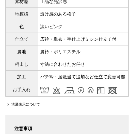
素材感
上品な光沢感
地模様
透け感のある格子
色
淡いピンク
仕立て
広衿・単衣・手仕上げミシン仕立て付
裏地
裏衿：ポリエステル
柄出し
寸法に合わせたお任せ
加工
バチ衿・居敷当て追加など仕立て変更可能
お手入れ
パターンオーダー（弊社規定のS～LLサイズより、身長・
洗濯表示について
ヒップを目安にサイズをお選びいただく）
マイサイズでお仕立て（お客様の希望サイズでお仕立て）
店舗で採寸（お近くの店舗でスタッフが採寸）
注意事項