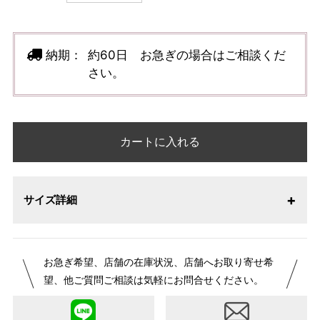
納期：
約60日 お急ぎの場合はご相談くだ
さい。
カートに入れる
サイズ詳細
【サイズ表記変更のお知らせ】2026年1月23日より表記内容
お急ぎ希望、店舗の在庫状況、店舗へお取り寄せ希
が変更になりました。パターンオーダーは、お客様のお声か
望、他ご質問ご相談は気軽にお問合せください。
らよりお召しになりやすい寸法に変更いたしました。変更点
について詳細をお知りになりたい方はお問い合わせくださ