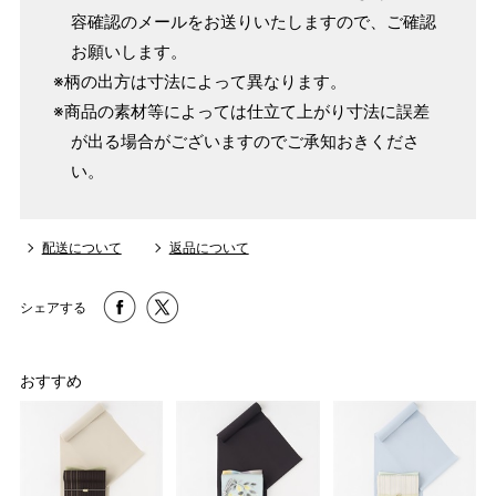
4尺2寸
容確認のメールをお送りいたしますので、ご確認
～160cm
163cm
お願いします。
MW
～100cm
4尺3寸
※柄の出方は寸法によって異なります。
165cm
※商品の素材等によっては仕立て上がり寸法に誤差
L
～98cm
が出る場合がございますのでご承知おきくださ
4尺3寸5分
～165cm
い。
167cm
LW
～105cm
4尺4寸
169cm
配送について
返品について
LL
～170cm
～98cm
4尺4寸5分
シェアする
1 寸法は鯨尺（くじらじゃく）寸法です。もともと鯨のひげ
で作られた道具で測っていたので鯨尺と言います。
おすすめ
単位：１尺＝約38cm １寸＝約3.8cm １分＝約0.38cm
2 鯨尺寸法となりますので上表の cm はおおよその長さとな
ります。
3 反物の巾により表記の裄のサイズが出ない場合がございま