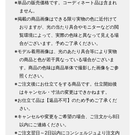
※単品の販売価格です。コーディネート品は含まれ
ません。
※掲載の商品画像はできる限り実物の色に近付けて
おりますが、光の当たり具合やモニターなどの閲
覧環境によって、実際の色味と異なって見える場
合がございます。予めご了承ください。
※モデル着用画像は、光のあたり具合等により実物
の商品と色が若干異なっている場合がございま
す。商品の色味は商品単体で撮影した画像をご参
照ください。
サイズ
身長目安
ヒップ目安
身丈
※ご注文後にお仕立てをする商品です。仕立開始後
153cm
はキャンセル・寸法の変更はできかねます。
S
～90cm
4尺5分
※お仕立て品は【返品不可】のため予めご了承くだ
～155cm
さい。
155cm
SW
～95cm
※キャンセルや変更をご希望の場合、ご注文から8日
4尺1寸
以内にご連絡ください。
159cm
M
～95cm
※ご注文翌日～2日以内にコンシェルジュより注文内