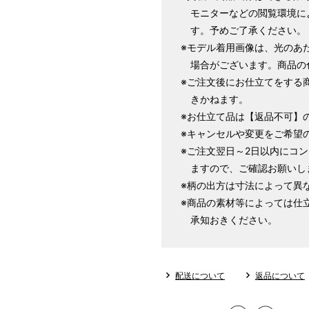
モニターなどの閲覧環境に
1 寸法は鯨尺（くじらじゃく）
す。予めご了承ください。
で鯨尺と言います。
※モデル着用画像は、光のあ
単位：１尺＝約38cm １寸＝約3
場合がございます。商品の
2 鯨尺寸法となりますので上表の
※ご注文後にお仕立てをする
3 反物の巾により表記の裄のサ
きかねます。
とさせていただきます。
※お仕立て品は【返品不可】
※キャンセルや変更をご希望
※ご注文翌日～2日以内にコ
ますので、ご確認お願いし
※柄の出方は寸法によって異
※商品の素材等によっては仕
承知おきください。
配送について
返品について