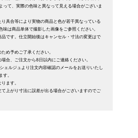
よって、実際の色味と異なって見える場合がございま
寸法です。もともと鯨のひげで作られた道具で測っていたの
たり具合等により実物の商品と色が若干異なっている
.8cm １分＝約0.38cm
色味は商品単体で撮影した画像をご参照ください。
 cm はおおよその長さとなります。
商品です。仕立開始後はキャンセル・寸法の変更はで
イズが出ない場合がございます。その際は、目一杯での寸法
のため予めご了承ください。
の場合、ご注文から8日以内にご連絡ください。
ンシェルジュより注文内容確認のメールをお送りいたし
ます。
なります。
立て上がり寸法に誤差が出る場合がございますのでご