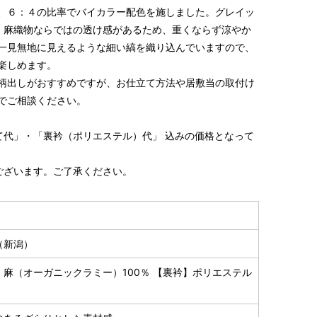
、６：４の比率でバイカラー配色を施しました。グレイッ
、麻織物ならではの透け感があるため、重くならず涼やか
一見無地に見えるような細い縞を織り込んでいますので、
楽しめます。
S～LLサイズより、身長・ヒップを目安にサイズをお選び
柄出しがおすすめですが、お仕立て方法や居敷当の取付け
でご相談ください。
様の希望サイズでお仕立て）
スタッフが採寸）
て代」・「裏衿（ポリエステル）代」 込みの価格となって
ございます。ご了承ください。
（新潟）
】麻（オーガニックラミー）100％ 【裏衿】ポリエステル
ヒップ目安
身丈
裄
袖丈