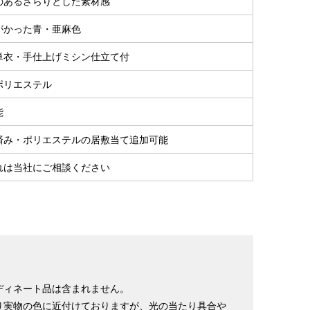
のあるざらりとした素材感
153cm
64cm
49cm
～90cm
4尺5分
1尺7寸
1尺3寸
がかった青・亜麻色
155cm
64cm
49cm
単衣・手仕上げミシン仕立て付
～95cm
4尺1寸
1尺7寸
1尺3寸
ポリエステル
159cm
66cm
49cm
～95cm
4尺2寸
1尺7寸5分
1尺3寸
能
163cm
68cm
49cm
済み・ポリエステルの居敷当て追加可能
～100cm
4尺3寸
1尺8寸
1尺3寸
れは当社にご相談ください
165cm
70cm
49cm
～98cm
4尺3寸5分
1尺8寸5分
1尺3寸
167cm
72cm
49cm
～105cm
4尺4寸
1尺9寸
1尺3寸
169cm
72cm
49cm
～98cm
4尺4寸5分
1尺9寸
1尺3寸
ディネート品は含まれません。
り実物の色に近付けておりますが、光の当たり具合や