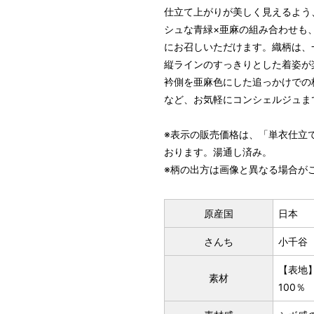
仕立て上がりが美しく見えるよう
シュな青緑×亜麻の組み合わせも
にお召しいただけます。織柄は、
縦ラインのすっきりとした着姿が
パターンオーダー（弊社規定の
衿側を亜麻色にした追っかけでの
いただく）
など、お気軽にコンシェルジュま
マイサイズでお仕立て（お客
店舗で採寸（お近くの店舗で
※表示の販売価格は、「単衣仕立
おります。湯通し済み。
※柄の出方は画像と異なる場合が
原産国
日本
さんち
小千谷
【表地
素材
100％
サイズ
身長目安