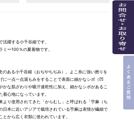
で活躍する小千谷縮です。
ラミー100％の夏着物です。
歴史のある小千谷縮（おぢやちぢみ）。よこ糸に強い撚りを
げに一点一点湯もみをすることで表面に細かなシボ（凹
やかな肌ざわりや吸汗速乾性に加え、細かなシボがあるこ
た着心地になっています。
来より使用されてきた「からむし」と呼ばれる「苧麻（ち
の日本に近いアジアで栽培されている苧麻は表情が繊細で
ことから広く衣類に使われています。