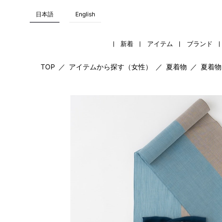
日本語
English
新着
アイテム
ブランド
TOP
／
アイテムから探す（女性）
／
夏着物
／
夏着物