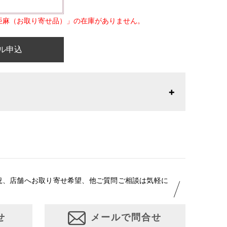
亜麻（お取り寄せ品）」の在庫がありません。
ル申込
26年1月23日より表記内容が変更になりました。パターン
りお召しになりやすい寸法に変更いたしました。変更点に
はお問い合わせください。
況、店舗へお取り寄せ希望、他ご質問ご相談は気軽に
せ
メールで問合せ