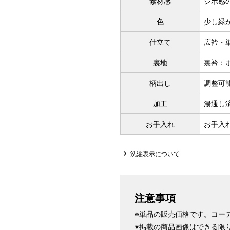
素材感
シボ感
S
色
少し緑
～155cm
仕立て
広衿・
SW
裏地
裏衿：
M
柄出し
調整可
～160cm
加工
湯通し
MW
お手入れ
お手入
L
～165cm
洗濯表示について
LW
注意事項
LL
～170cm
※単品の販売価格です。コー
※掲載の商品画像はできる限