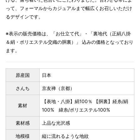
って、フォーマルからカジュアルまで幅広くお召しいただけ
るデザインです。
※表示の販売価格は、「お仕立て代」・「裏地代（正絹八掛
＆絹・ポリエステル交織の胴裏）」 込みの価格となっており
ます。
原産国
日本
さんち
京友禅（京都）
【表地・八掛】絹100％ 【胴裏】経糸/絹
素材
100% 緯糸/ポリエステル100%
素材感
上品な光沢感
地模様
縦に流れるような地紋