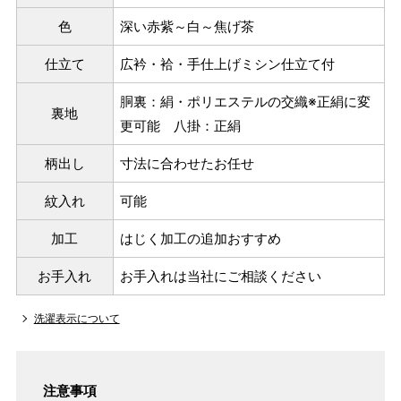
色
深い赤紫～白～焦げ茶
仕立て
広衿・袷・手仕上げミシン仕立て付
胴裏：絹・ポリエステルの交織※正絹に変
裏地
更可能 八掛：正絹
柄出し
寸法に合わせたお任せ
紋入れ
可能
加工
はじく加工の追加おすすめ
お手入れ
お手入れは当社にご相談ください
洗濯表示について
注意事項