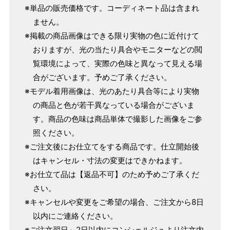
パターンオーダー（弊社規定のS～LLサイズより、身長・
※単品の販売価格です。コーディネート品は含まれ
ヒップを目安にサイズをお選びいただく）
ません。
マイサイズでお仕立て（お客様の希望サイズでお仕立て）
※掲載の商品画像はできる限り実物の色に近付けて
店舗で採寸（お近くの店舗でスタッフが採寸）
おりますが、光の当たり具合やモニターなどの閲
覧環境によって、実際の色味と異なって見える場
合がございます。予めご了承ください。
※モデル着用画像は、光のあたり具合等により実物
の商品と色が若干異なっている場合がございま
す。商品の色味は商品単体で撮影した画像をご参
照ください。
※ご注文後にお仕立てをする商品です。仕立開始後
はキャンセル・寸法の変更はできかねます。
※お仕立て品は【返品不可】のため予めご了承くだ
さい。
サイズ
身長目安
ヒップ目安
身丈
※キャンセルや変更をご希望の場合、ご注文から8日
153cm
以内にご連絡ください。
S
～90cm
4尺5分
※ご注文翌日～2日以内にコンシェルジュより注文内