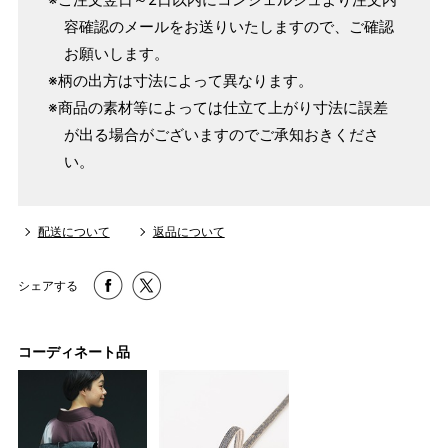
～155cm
容確認のメールをお送りいたしますので、ご確認
155cm
SW
～95cm
お願いします。
4尺1寸
※柄の出方は寸法によって異なります。
159cm
M
～95cm
※商品の素材等によっては仕立て上がり寸法に誤差
4尺2寸
が出る場合がございますのでご承知おきくださ
～160cm
163cm
い。
MW
～100cm
4尺3寸
165cm
L
～98cm
配送について
返品について
4尺3寸5分
～165cm
167cm
シェアする
LW
～105cm
4尺4寸
169cm
コーディネート品
LL
～170cm
～98cm
4尺4寸5分
1 寸法は鯨尺（くじらじゃく）寸法です。もともと鯨のひげ