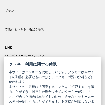
ブランド
着物にまつわるお役立ち情報
LINK
KIMONO ARCH オンラインストア
Y. & SONS オンラインストア
クッキー利用に関する確認
本サイトはクッキーを使用しています。クッキーは本サイ
トの動作に必要なもののほか、アクセス状況の分析などに
使われます。
きものやまと振
本サイトのお客様は「同意する」または「拒否する」を選
コーポレート
袖
ぶことができ、同意した場合は全てのクッキーが利用さ
サイト
サイト
れ、拒否した場合は本サイトの動作に必要なクッキー以外
の使用を制限することができます。お客様が同意しない限
ニュースレター
ご利用案内