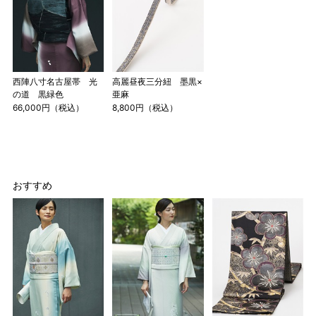
で作られた道具で測っていたので鯨尺と言います。
単位：１尺＝約38cm １寸＝約3.8cm １分＝約0.38cm
2 鯨尺寸法となりますので上表の cm はおおよその長さとな
ります。
3 反物の巾により表記の裄のサイズが出ない場合がございま
西陣八寸名古屋帯 光
高麗昼夜三分紐 墨黒×
の道 黒緑色
亜麻
す。その際は、目一杯での寸法とさせていただきます。
66,000円（税込）
8,800円（税込）
おすすめ