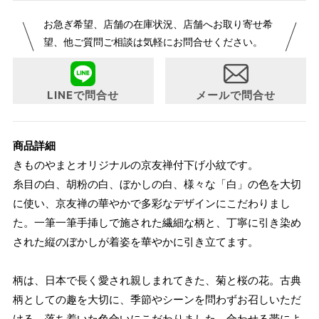
【サイズ表記変更のお知らせ】2026年1月23日より表記内容
お急ぎ希望、店舗の在庫状況、店舗へお取り寄せ希
が変更になりました。パターンオーダーは、お客様のお声か
望、他ご質問ご相談は気軽にお問合せください。
らよりお召しになりやすい寸法に変更いたしました。変更点
について詳細をお知りになりたい方はお問い合わせくださ
い。
LINEで問合せ
メールで問合せ
商品詳細
きものやまとオリジナルの京友禅付下げ小紋です。
糸目の白、胡粉の白、ぼかしの白、様々な「白」の色を大切
に使い、京友禅の華やかで多彩なデザインにこだわりまし
た。一筆一筆手挿しで施された繊細な柄と、丁寧に引き染め
された縦のぼかしが着姿を華やかに引き立てます。
柄は、日本で長く愛され親しまれてきた、菊と桜の花。古典
柄としての趣を大切に、季節やシーンを問わずお召しいただ
ける、落ち着いた色合いにこだわりました。合わせる帯によ