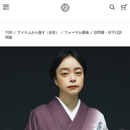
8,800円(税込)以上お買上げで送料無料
TOP
／
アイテムから探す（女性）
／
フォーマル着物
／
訪問着・付下げ訪
問着