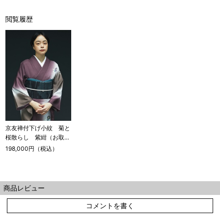
閲覧履歴
京友禅付下げ小紋 菊と
桜散らし 紫紺（お取り
寄せ品）
198,000円（税込）
商品レビュー
コメントを書く