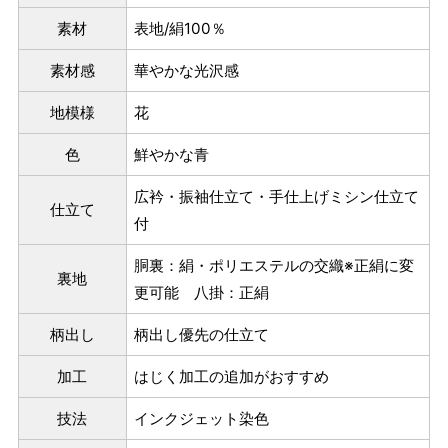
ヒップを目安にサイズをお選びいただく）
素材
表地/絹100％
マイサイズでお仕立て（お客様の希望サイズでお仕立て）
素材感
華やかな光沢感
店舗で採寸（お近くの店舗でスタッフが採寸）
地模様
花
色
鮮やかな青
広衿・振袖仕立て・手仕上げミシン仕立て
仕立て
付
胴裏：絹・ポリエステルの交織※正絹に変
裏地
更可能 八掛：正絹
柄出し
柄出し優先の仕立て
サイズ
身長目安
ヒップ目安
身丈
加工
はじく加工の追加がおすすめ
153cm
S
～85cm
技法
インクジェット染色
4尺5分
～155cm