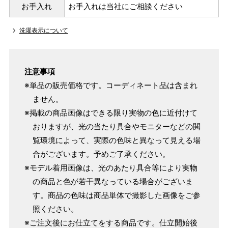
154cm
お手入れ
お手入れは当社にご相談ください
SW
～95cm
4尺1寸
洗濯表示について
159cm
M
～95cm
4尺2寸
～160cm
163cm
注意事項
MW
～100cm
4尺3寸
※単品の販売価格です。コーディネート品は含まれ
ません。
165cm
L
～98cm
※掲載の商品画像はできる限り実物の色に近付けて
4尺3寸5分
～165cm
おりますが、光の当たり具合やモニターなどの閲
167cm
LW
～105cm
覧環境によって、実際の色味と異なって見える場
4尺4寸
合がございます。予めご了承ください。
170cm
※モデル着用画像は、光のあたり具合等により実物
LL
～170cm
～98cm
4尺4寸5分
の商品と色が若干異なっている場合がございま
す。商品の色味は商品単体で撮影した画像をご参
照ください。
1 寸法は鯨尺（くじらじゃく）寸法です。もともと鯨のひげ
※ご注文後にお仕立てをする商品です。仕立開始後
で作られた道具で測っていたので鯨尺と言います。