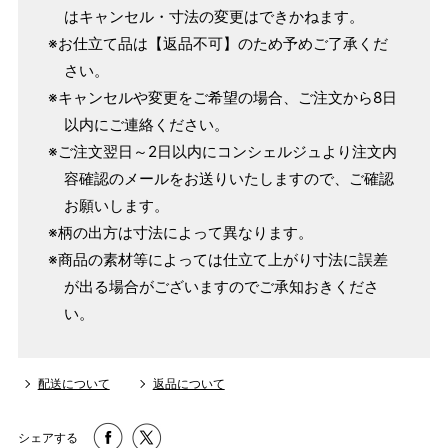
はキャンセル・寸法の変更はできかねます。
単位：１尺＝約38cm １寸＝約3.8cm １分＝約0.38cm
※お仕立て品は【返品不可】のため予めご了承くだ
2 鯨尺寸法となりますので上表の cm はおおよその長さとな
さい。
ります。
※キャンセルや変更をご希望の場合、ご注文から8日
3 反物の巾により表記の裄のサイズが出ない場合がございま
以内にご連絡ください。
す。その際は、目一杯での寸法とさせていただきます。
※ご注文翌日～2日以内にコンシェルジュより注文内
容確認のメールをお送りいたしますので、ご確認
お願いします。
※柄の出方は寸法によって異なります。
※商品の素材等によっては仕立て上がり寸法に誤差
が出る場合がございますのでご承知おきくださ
い。
配送について
返品について
シェアする