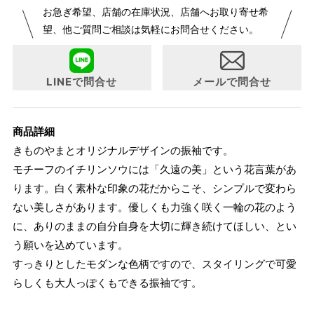
お急ぎ希望、店舗の在庫状況、店舗へお取り寄せ希
が変更になりました。パターンオーダーは、お客様のお声か
望、他ご質問ご相談は気軽にお問合せください。
らよりお召しになりやすい寸法に変更いたしました。変更点
について詳細をお知りになりたい方はお問い合わせくださ
い。
LINEで問合せ
メールで問合せ
商品詳細
きものやまとオリジナルデザインの振袖です。
モチーフのイチリンソウには「久遠の美」という花言葉があ
ります。白く素朴な印象の花だからこそ、シンプルで変わら
ない美しさがあります。優しくも力強く咲く一輪の花のよう
に、ありのままの自分自身を大切に輝き続けてほしい、とい
う願いを込めています。
すっきりとしたモダンな色柄ですので、スタイリングで可愛
らしくも大人っぽくもできる振袖です。