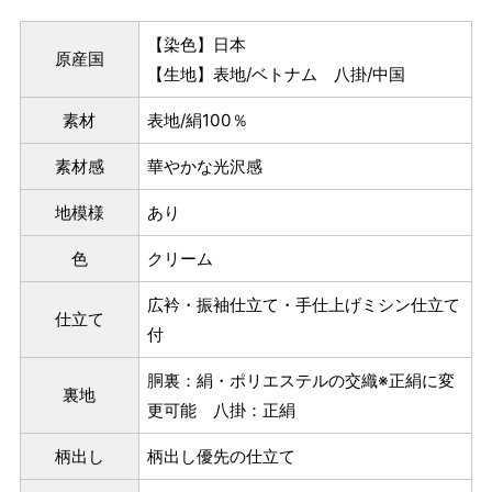
ヒップを目安にサイズをお選びいただく）
【染色】日本
マイサイズでお仕立て（お客様の希望サイズでお仕立て）
原産国
【生地】表地/ベトナム 八掛/中国
店舗で採寸（お近くの店舗でスタッフが採寸）
素材
表地/絹100％
素材感
華やかな光沢感
地模様
あり
色
クリーム
広衿・振袖仕立て・手仕上げミシン仕立て
仕立て
付
胴裏：絹・ポリエステルの交織※正絹に変
裏地
サイズ
身長目安
ヒップ目安
身丈
更可能 八掛：正絹
153cm
S
～85cm
柄出し
柄出し優先の仕立て
4尺5分
～155cm