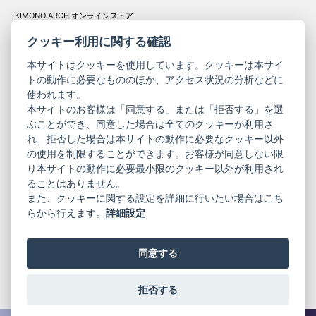
KIMONO ARCH オンラインストア
Y. & SONS オンラインストア
クッキー利用に関する確認
本サイトはクッキーを使用しています。クッキーは本サイ
トの動作に必要なもののほか、アクセス状況の分析などに
使われます。
きものやまと振
本サイトのお客様は「同意する」または「拒否する」を選
コーポレート
袖
ぶことができ、同意した場合は全てのクッキーが利用さ
サイト
サイト
れ、拒否した場合は本サイトの動作に必要なクッキー以外
の使用を制限することができます。お客様が同意しない限
ニュースレター
ご利用案内
り本サイトの動作に必要最小限のクッキー以外が利用され
お問い合わせ
よくある質問
ることはありません。
プライバシーポリシー
特定商取引法に基づく表記
また、クッキーに関する設定を詳細に行いたい場合はこち
ご利用規約
らから行えます。
詳細設定
同意する
拒否する
© 2019 YAMATO CO, LTD.
当サイトの情報を転載、複製、改変等は禁止いたします