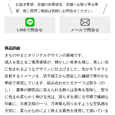
お急ぎ希望、店舗の在庫状況、店舗へお取り寄せ希
が変更になりました。パターンオーダーは、お客様のお声か
望、他ご質問ご相談は気軽にお問合せください。
らよりお召しになりやすい寸法に変更いたしました。変更点
について詳細をお知りになりたい方はお問い合わせくださ
い。
LINEで問合せ
メールで問合せ
商品詳細
きものやまとオリジナルデザインの振袖です。
成人を迎えるご着用者様が、輝かしい未来を感じ、美しい光
に包まれるようなデザインに仕上げました。光がキラキラと
反射するイメージを、切子細工から想起した繊細で華やかな
華紋で表現しています。組み合わせたモチーフは熨斗（の
し）。慶事の贈答品に添えられる飾りは長寿を意味し、熨斗
に包まれ柔らかく伸びる光は、揺らぎを感じる可憐で繊細な
印象に。古典文様の一つ、万寿菊も回り出すような空気感を
大切に、柔らかな白によく映える紫色を使用して描いていま