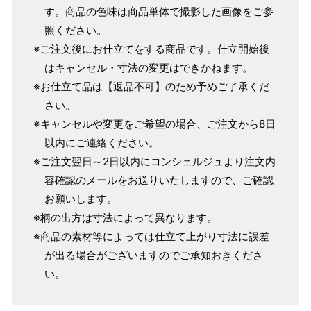
す。商品の色味は商品単体で撮影した画像をご参
単位：１尺＝約38cm １寸＝約3.8cm １分＝約0.38cm
照ください。
2 鯨尺寸法となりますので上表の cm はおおよその長さとな
※ご注文後にお仕立てをする商品です。仕立開始後
ります。
はキャンセル・寸法の変更はできかねます。
3 反物の巾により表記の裄のサイズが出ない場合がございま
※お仕立て品は【返品不可】のため予めご了承くだ
す。その際は、目一杯での寸法とさせていただきます。
さい。
※キャンセルや変更をご希望の場合、ご注文から8日
以内にご連絡ください。
※ご注文翌日～2日以内にコンシェルジュより注文内
容確認のメールをお送りいたしますので、ご確認
お願いします。
※柄の出方は寸法によって異なります。
※商品の素材等によっては仕立て上がり寸法に誤差
が出る場合がございますのでご承知おきくださ
い。