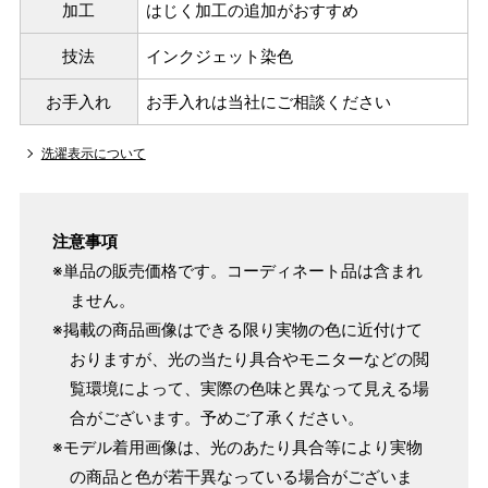
加工
はじく加工の追加がおすすめ
154cm
SW
～95cm
4尺1寸
技法
インクジェット染色
159cm
M
～95cm
お手入れ
お手入れは当社にご相談ください
4尺2寸
～160cm
163cm
洗濯表示について
MW
～100cm
4尺3寸
165cm
L
～98cm
注意事項
4尺3寸5分
～165cm
※単品の販売価格です。コーディネート品は含まれ
167cm
LW
～105cm
ません。
4尺4寸
※掲載の商品画像はできる限り実物の色に近付けて
170cm
おりますが、光の当たり具合やモニターなどの閲
LL
～170cm
～98cm
4尺4寸5分
覧環境によって、実際の色味と異なって見える場
合がございます。予めご了承ください。
※モデル着用画像は、光のあたり具合等により実物
1 寸法は鯨尺（くじらじゃく）寸法です。もともと鯨のひげ
の商品と色が若干異なっている場合がございま
で作られた道具で測っていたので鯨尺と言います。