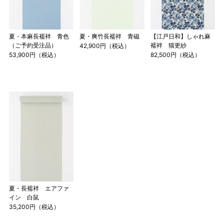
夏・本麻長襦袢 青色
夏・爽竹長襦袢 青磁
【江戸日和】しゃれ麻
（ご予約受注品）
襦袢 猫更紗
42,900円（税込）
53,900円（税込）
82,500円（税込）
長襦袢丈
裄
袖丈
前巾
身丈 ー32.3cm
ー0.76cm
ー0.76cm
＋3.8c
身丈 ー8寸5分
ー2分
ー2分
＋1
1 寸法は鯨尺（くじらじゃく）寸法です。もともと鯨のひげ
で作られた道具で測っていたので鯨尺と言います。
単位：１尺＝約38cm １寸＝約3.8cm １分＝約0.38cm
2 鯨尺寸法となりますので上表の cm はおおよその長さとな
ります。
3 反物の巾により表記の裄のサイズが出ない場合がございま
夏・長襦袢 エアファ
イン 白鼠
す。その際は、目一杯での寸法とさせていただきます。
35,200円（税込）