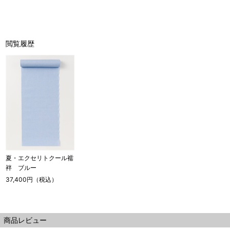
閲覧履歴
サイズ
身長目安
ヒップ目安
長襦袢丈
121cm
S
～85cm
3尺2寸0分
夏・エクセリトクール襦
～155cm
袢 ブルー
123cm
37,400円（税込）
SW
～95cm
3尺2寸5分
125cm
M
～95cm
商品レビュー
3尺3寸0分
～160cm