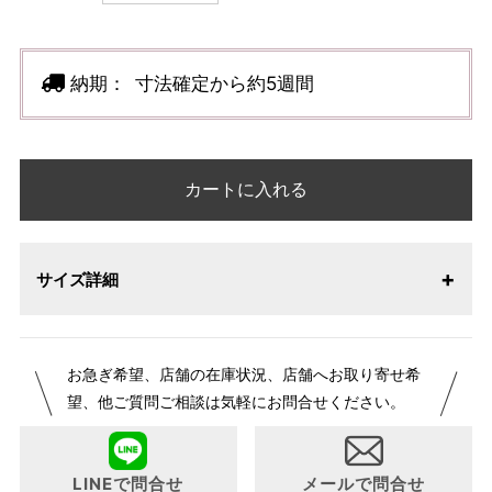
納期：
寸法確定から約5週間
カートに入れる
サイズ詳細
【サイズ表記変更のお知らせ】2026年1月23日より表記内容
お急ぎ希望、店舗の在庫状況、店舗へお取り寄せ希
が変更になりました。パターンオーダーは、お客様のお声か
望、他ご質問ご相談は気軽にお問合せください。
らよりお召しになりやすい寸法に変更いたしました。変更点
について詳細をお知りになりたい方はお問い合わせくださ
い。
LINEで問合せ
メールで問合せ