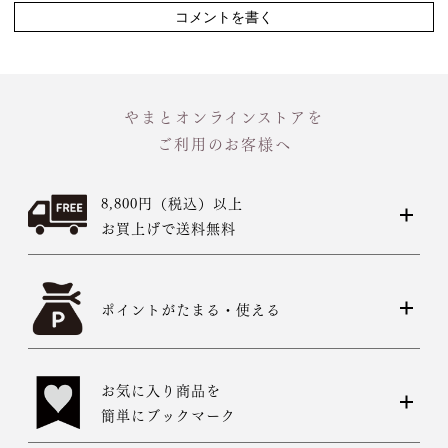
127cm
コメントを書く
MW
～100cm
3尺3寸5分
129cm
L
～98cm
3尺4寸0分
やまとオンラインストアを
～165cm
131cm
ご利用のお客様へ
LW
～105cm
3尺4寸5分
8,800円（税込）以上
133cm
LL
～170cm
～98cm
お買上げで送料無料
3尺5寸0分
1 寸法は鯨尺（くじらじゃく）寸法です。もともと鯨のひげ
ポイントがたまる・使える
で作られた道具で測っていたので鯨尺と言います。
単位：１尺＝約38cm １寸＝約3.8cm １分＝約0.38cm
2 鯨尺寸法となりますので上表の cm はおおよその長さとな
お気に入り商品を
ります。
簡単にブックマーク
3 反物の巾により表記の裄のサイズが出ない場合がございま