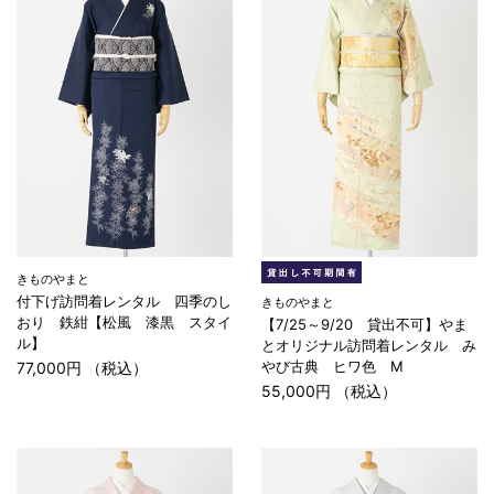
きものやまと
付下げ訪問着レンタル 四季のし
きものやまと
おり 鉄紺【松風 漆黒 スタイ
【7/25～9/20 貸出不可】やま
ル】
とオリジナル訪問着レンタル み
やび古典 ヒワ色 M
77,000円 （税込）
55,000円 （税込）