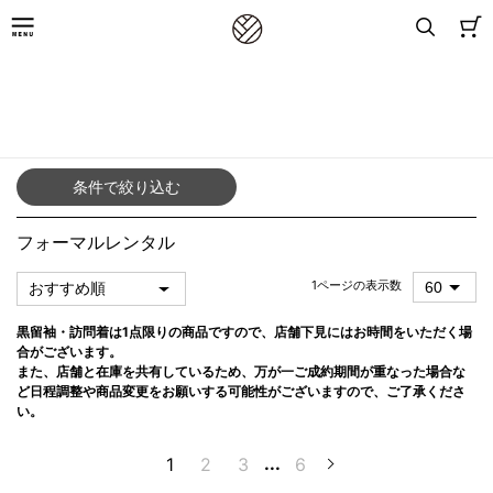
8,800円(税込)以上お買上げで送料無料
TOP
／
アイテムから探す（女性）
／
フォーマルレンタル
条件で絞り込む
フォーマルレンタル
1ページの表示数
黒留袖・訪問着は1点限りの商品ですので、店舗下見にはお時間をいただく場
合がございます。
また、店舗と在庫を共有しているため、万が一ご成約期間が重なった場合な
ど日程調整や商品変更をお願いする可能性がございますので、ご了承くださ
い。
1
2
3
...
6