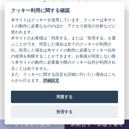
1
2
3
...
6
クッキー利用に関する確認
本サイトはクッキーを使用しています。クッキーは本サイ
ご不明な点・ご要望等は、
トの動作に必要なもののほか、アクセス状況の分析などに
お気軽にコンシェルジュに
使われます。
本サイトのお客様は「同意する」または「拒否する」を選
ご相談ください。
ぶことができ、同意した場合は全てのクッキーが利用さ
れ、拒否した場合は本サイトの動作に必要なクッキー以外
お電話でのお
LINEでのお
の使用を制限することができます。お客様が同意しない限
問い合わせ
問い合わせ
り本サイトの動作に必要最小限のクッキー以外が利用され
ることはありません。
メールでのお
各店舗へ直接
また、クッキーに関する設定を詳細に行いたい場合はこち
問い合わせ
お問い合わせ
らから行えます。
詳細設定
店舗へのご来
卸のお問い合
店予約
わせ
同意する
コンシェルジュ スタッフ紹介
拒否する
OFFICIAL SNS