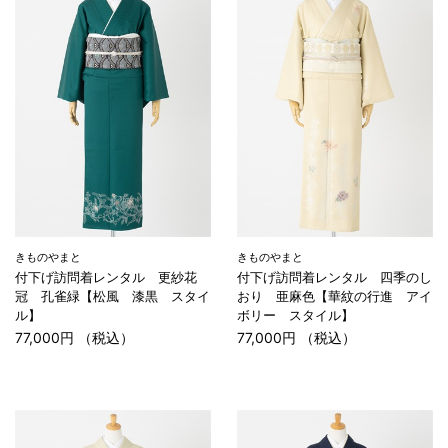
きものやまと
きものやまと
付下げ訪問着レンタル 更紗花
付下げ訪問着レンタル 四季のし
冠 孔雀緑【松風 漆黒 スタイ
おり 亜麻色【華紋の行進 アイ
ル】
ボリー スタイル】
77,000円 （税込）
77,000円 （税込）