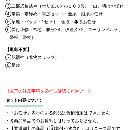
③二部式長襦袢（ポリエステル１００%）：白、柄はお任せ
④帯揚・帯締め・末広セット：金系・銀系お任せ
⑤草履・バッグ：1セット 金系・銀系お任せ
⑥着付小物（衿芯、腰紐×4、伊達〆×2、コーリンベルト、
帯板、帯枕）
【返却不要】
⑦肌襦袢（着物スリップ）
⑧足袋
《以下の注意事項を必ずご確認ください。》
セット内容について
・「お任せ」表示のある商品は色柄指定はできません。
・各商品単品でのお貸出しは行っておりません。
・【要返却】の商品（⑥着付小物含む）はリユース品です。