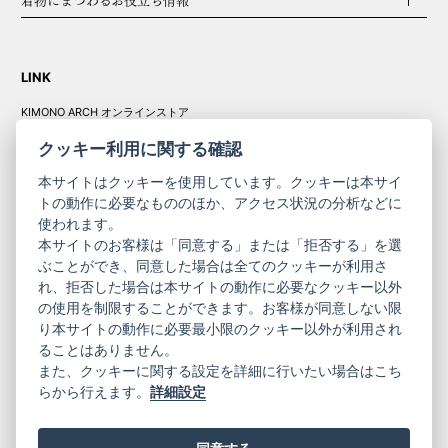
LINK
KIMONO ARCH オンラインストア
Y. & SONS オンラインストア
クッキー利用に関する確認
本サイトはクッキーを使用しています。クッキーは本サイ
トの動作に必要なもののほか、アクセス状況の分析などに
使われます。
きものやまと振
本サイトのお客様は「同意する」または「拒否する」を選
コーポレート
袖
ぶことができ、同意した場合は全てのクッキーが利用さ
れ、拒否した場合は本サイトの動作に必要なクッキー以外
サイト
サイト
の使用を制限することができます。お客様が同意しない限
ニュースレター
ご利用案内
り本サイトの動作に必要最小限のクッキー以外が利用され
お問い合わせ
よくある質問
ることはありません。
プライバシーポリシー
特定商取引法に基づく表記
また、クッキーに関する設定を詳細に行いたい場合はこち
ご利用規約
らから行えます。
詳細設定