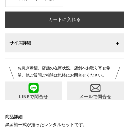
カートに入れる
サイズ詳細
サイズ
身長目安
ヒップ目安
身丈
お急ぎ希望、店舗の在庫状況、店舗へお取り寄せ希
約164cm
望、他ご質問ご相談は気軽にお問合せください。
L
～170cm
～98cm
4尺3寸
LINEで問合せ
メールで問合せ
1 寸法は鯨尺（くじらじゃく）寸法です。もともと鯨のひげ
で作られた道具で測っていたので鯨尺と言います。
単位：１尺＝約38cm １寸＝約3.8cm １分＝約0.38cm
商品詳細
2 鯨尺寸法となりますので上表の cm はおおよその長さとな
黒留袖一式が揃ったレンタルセットです。