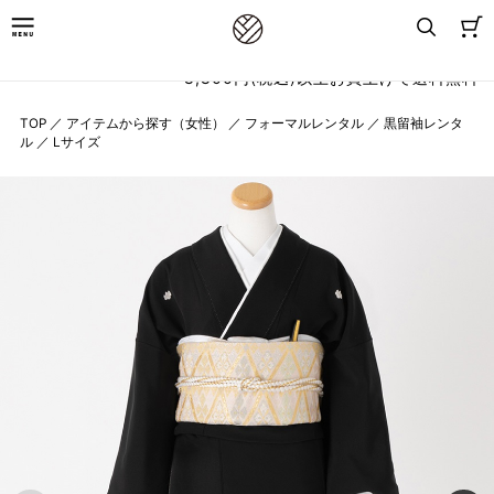
8,800円(税込)以上お買上げで送料無料
TOP
／
アイテムから探す（女性）
／
フォーマルレンタル
／
黒留袖レンタ
ル
／
Lサイズ