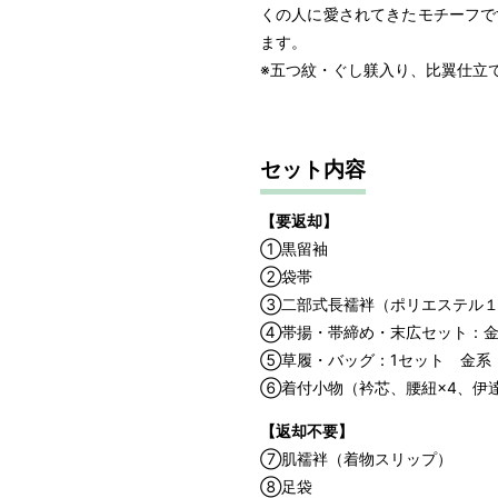
くの人に愛されてきたモチーフで
ます。
※五つ紋・ぐし躾入り、比翼仕立
セット内容
【要返却】
①黒留袖
②袋帯
③二部式長襦袢（ポリエステル１
④帯揚・帯締め・末広セット：金
⑤草履・バッグ：1セット 金系
⑥着付小物（衿芯、腰紐×4、伊
【返却不要】
⑦肌襦袢（着物スリップ）
⑧足袋