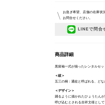
L
～170cm
お急ぎ希望、店舗の在庫状
お問合せください。
LINEで問合
1 寸法は鯨尺（くじらじゃく）
で鯨尺と言います。
単位：１尺＝約38cm １寸＝約3
2 鯨尺寸法となりますので上表の
商品詳細
黒留袖一式が揃ったレンタルセッ
＜紋＞
五三の桐：通紋と呼ばれる、どな
＜デザイン＞
踊るように描かれたひょうたんが
呼び込むとされる吉祥文様として