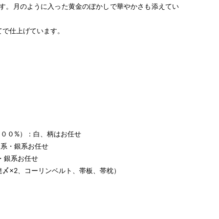
す。月のように入った黄金のぼかしで華やかさも添えてい
てで仕上げています。
００%）：白、柄はお任せ
系・銀系お任せ
・銀系お任せ
達〆×2、コーリンベルト、帯板、帯枕）