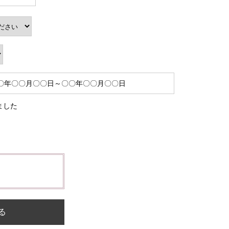
ました
る