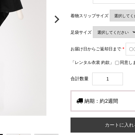
着物スリップサイズ
足袋サイズ
お届け日からご返却日まで
*
「レンタル衣裳 約款」
同意し
合計数量
納期：
約2週間
カートに入れ