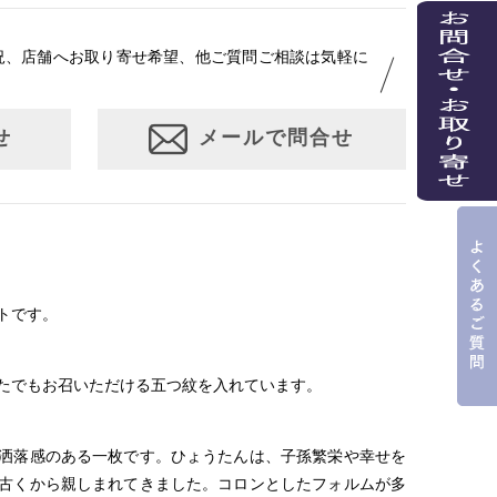
約164cm
約68.5cm
約34cm
～98cm
況、店舗へお取り寄せ希望、他ご質問ご相談は気軽に
4尺3寸
1尺8寸
8寸9分
せ
メールで問合せ
寸法です。もともと鯨のひげで作られた道具で測っていたの
.8cm １分＝約0.38cm
 cm はおおよその長さとなります。
トです。
たでもお召いただける五つ紋を入れています。
洒落感のある一枚です。ひょうたんは、子孫繁栄や幸せを
古くから親しまれてきました。コロンとしたフォルムが多