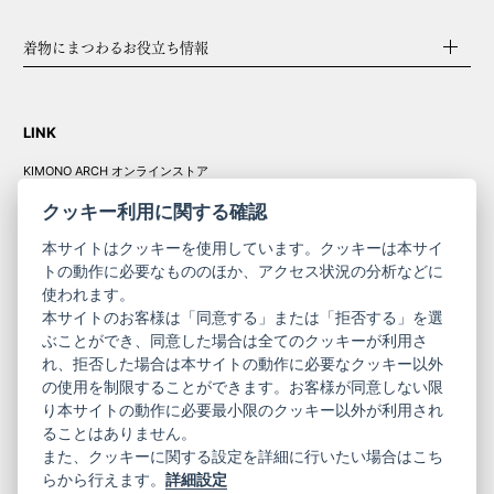
着物にまつわるお役立ち情報
LINK
KIMONO ARCH オンラインストア
Y. & SONS オンラインストア
クッキー利用に関する確認
本サイトはクッキーを使用しています。クッキーは本サイ
トの動作に必要なもののほか、アクセス状況の分析などに
使われます。
きものやまと振
本サイトのお客様は「同意する」または「拒否する」を選
コーポレート
袖
ぶことができ、同意した場合は全てのクッキーが利用さ
れ、拒否した場合は本サイトの動作に必要なクッキー以外
サイト
サイト
の使用を制限することができます。お客様が同意しない限
ニュースレター
ご利用案内
り本サイトの動作に必要最小限のクッキー以外が利用され
お問い合わせ
よくある質問
ることはありません。
プライバシーポリシー
特定商取引法に基づく表記
また、クッキーに関する設定を詳細に行いたい場合はこち
ご利用規約
らから行えます。
詳細設定