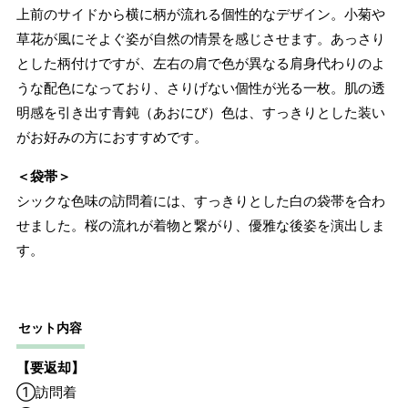
上前のサイドから横に柄が流れる個性的なデザイン。小菊や
草花が風にそよぐ姿が自然の情景を感じさせます。あっさり
とした柄付けですが、左右の肩で色が異なる肩身代わりのよ
うな配色になっており、さりげない個性が光る一枚。肌の透
明感を引き出す青鈍（あおにび）色は、すっきりとした装い
がお好みの方におすすめです。
＜袋帯＞
シックな色味の訪問着には、すっきりとした白の袋帯を合わ
せました。桜の流れが着物と繋がり、優雅な後姿を演出しま
す。
セット内容
【要返却】
①訪問着