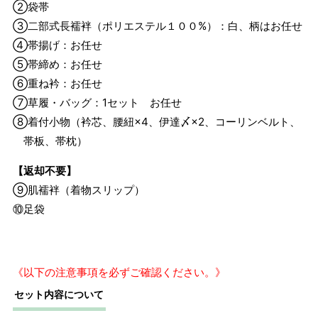
②袋帯
③二部式長襦袢（ポリエステル１００%）：白、柄はお任せ
④帯揚げ：お任せ
⑤帯締め：お任せ
⑥重ね衿：お任せ
⑦草履・バッグ：1セット お任せ
⑧着付小物（衿芯、腰紐×4、伊達〆×2、コーリンベルト、
帯板、帯枕）
【返却不要】
⑨肌襦袢（着物スリップ）
⑩足袋
《以下の注意事項を必ずご確認ください。》
セット内容について