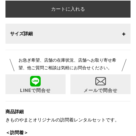
カートに入れる
サイズ詳細
サイズ
身長目安
ヒップ目安
身丈
お急ぎ希望、店舗の在庫状況、店舗へお取り寄せ希
約164cm
望、他ご質問ご相談は気軽にお問合せください。
L
～170cm
～98cm
4尺3寸
LINEで問合せ
メールで問合せ
1 寸法は鯨尺（くじらじゃく）寸法です。もともと鯨のひげ
で作られた道具で測っていたので鯨尺と言います。
単位：１尺＝約38cm １寸＝約3.8cm １分＝約0.38cm
商品詳細
2 鯨尺寸法となりますので上表の cm はおおよその長さとな
きものやまとオリジナルの訪問着レンタルセットです。
ります。
＜訪問着＞