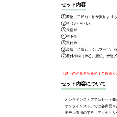
セット内容
①着物（二尺袖：袖が振袖よりも
②袴（S・M・L）
③長襦袢
④袴下帯
⑤重ね衿
⑥装履（草履もしくはブーツ、商
⑦着付小物（衿芯、腰紐、伊達〆
《以下の注意事項を必ずご確認く
セット内容について
・オンラインストアではセット商
・オンラインストアでは各商品単
・モデル着用の半衿、アクセサリ