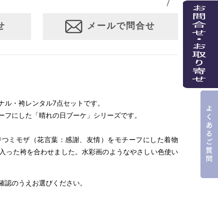
3サイズよりお選びいただけます。
せ
メールで問合せ
イズ
身長目安
袴の紐下丈の寸法
S
145cm～153cm
87cm
M
153cm～160cm
91cm
L
160cm～165cm
95cm
わせた寸法
ナル・袴レンタル7点セットです。
イズ
ーフにした「晴れの日ブーケ」シリーズです。
イズ
持つミモザ（花言葉：感謝、友情）をモチーフにした着物
ットの場合
フリーサイズ（23.0cm～24.0cm目安）
入った袴を合わせました。水彩画のようなやさしい色使い
選択欄よりサイズをお選びください。
セットの場合
22.5cm～24.5cm（0.5cm刻みでご用意）
確認のうえお選びください。
イズ