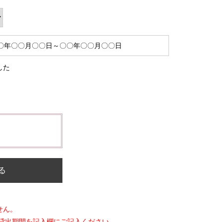
した
る
せん。
貸出期間を記入欄にご記入ください。