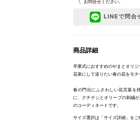
お問合せください。
です。
LINEで問合
サ
袴
商品詳細
長襦袢
着物に合
卒業式におすすめのやまとオリジ
袴下帯
フリーサ
花束にして送りたい春の花をモチ
重ね衿
フリーサ
春の門出にふさわしい花言葉を
装履セ
に、クチナシとオリーブの刺繍が
履物
のコーディネートです。
ブーツが
サイズ選択は「サイズ詳細」をご
着付小物
フリーサ