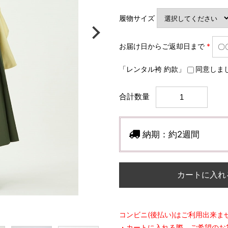
履物サイズ
お届け日からご返却日まで
*
「レンタル袴 約款」
同意しま
合計数量
納期：
約2週間
カートに入れ
コンビニ(後払い)はご利用出来ま
・カートに入れる際、ご希望のお