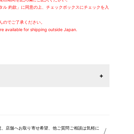
タル 約款」に同意の上、チェックボックスにチェックを入
んのでご了承ください。
are available for shipping outside Japan.
セット内容
イズ
況、店舗へお取り寄せ希望、他ご質問ご相談は気軽に
9cm 裄丈：68cm 袖丈：76cm ジャストサイズは身長160cm