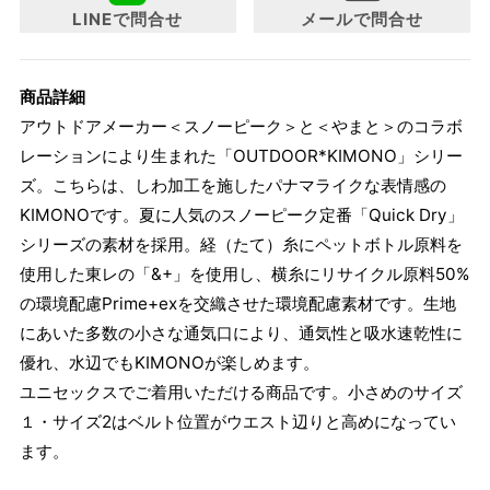
LINEで問合せ
メールで問合せ
商品詳細
アウトドアメーカー＜スノーピーク＞と＜やまと＞のコラボ
レーションにより生まれた「OUTDOOR*KIMONO」シリー
ズ。こちらは、しわ加工を施したパナマライクな表情感の
KIMONOです。夏に人気のスノーピーク定番「Quick Dry」
シリーズの素材を採用。経（たて）糸にペットボトル原料を
使用した東レの「&+」を使用し、横糸にリサイクル原料50%
の環境配慮Prime+exを交織させた環境配慮素材です。生地
にあいた多数の小さな通気口により、通気性と吸水速乾性に
優れ、水辺でもKIMONOが楽しめます。
ユニセックスでご着用いただける商品です。小さめのサイズ
１・サイズ2はベルト位置がウエスト辺りと高めになってい
ます。