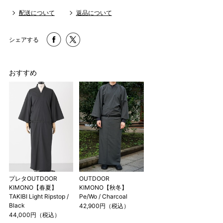
配送について
返品について
※ ベルト位置：襟付けからベルトループ上端まで
1 寸法は鯨尺（くじらじゃく）寸法です。もともと鯨のひげ
シェアする
で作られた道具で測っていたので鯨尺と言います。
単位：１尺＝約38cm １寸＝約3.8cm １分＝約0.38cm
2 鯨尺寸法となりますので上表の cm はおおよその長さとな
おすすめ
ります。
3 反物の巾により表記の裄のサイズが出ない場合がございま
す。その際は、目一杯での寸法とさせていただきます。
プレタOUTDOOR
OUTDOOR
KIMONO【春夏】
KIMONO【秋冬】
TAKIBI Light Ripstop /
Pe/Wo / Charcoal
Black
42,900円（税込）
44,000円（税込）