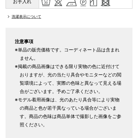
お手入れ
サイズ
身長目安
身丈
袖丈
洗濯表示について
129cm
47.5cm
1
150～155cm
3尺4寸
1尺2寸5分
注意事項
133cm
47.5cm
2
155～160cm
※単品の販売価格です。コーディネート品は含まれ
3尺5寸
1尺2寸5分
ません。
139cm
47.5cm
※掲載の商品画像はできる限り実物の色に近付けて
S
160～167cm
3尺6寸5分
1尺2寸5分
おりますが、光の当たり具合やモニターなどの閲
144.5cm
49.5cm
覧環境によって、実際の色味と異なって見える場
M
167～175cm
合がございます。予めご了承ください。
3尺8寸
1尺3寸
※モデル着用画像は、光のあたり具合等により実物
150cm
49.5cm
L
175～182cm
の商品と色が若干異なっている場合がございま
3尺9寸5分
1尺3寸
す。商品の色味は商品単体で撮影した画像をご参
156cm
49.5cm
照ください。
XL
182～187cm
4尺1寸
1尺3寸