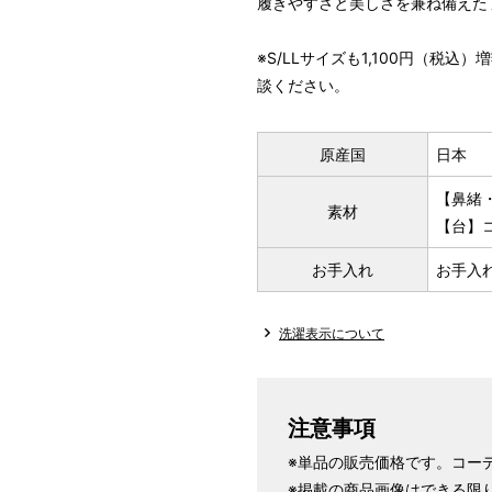
履きやすさと美しさを兼ね備えた
※S/LLサイズも1,100円（税
談ください。
原産国
日本
【鼻緒
素材
【台】
お手入れ
お手入
洗濯表示について
注意事項
※単品の販売価格です。コー
※掲載の商品画像はできる限