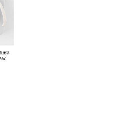
七宝唐草
せ品）