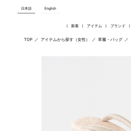
日本語
English
新着
アイテム
ブランド
TOP
／
アイテムから探す（女性）
／
草履・バッグ
／