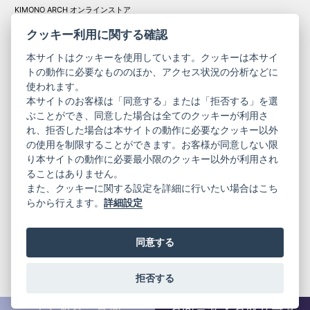
KIMONO ARCH オンラインストア
Y. & SONS オンラインストア
クッキー利用に関する確認
本サイトはクッキーを使用しています。クッキーは本サイ
トの動作に必要なもののほか、アクセス状況の分析などに
使われます。
きものやまと振
本サイトのお客様は「同意する」または「拒否する」を選
コーポレート
袖
ぶことができ、同意した場合は全てのクッキーが利用さ
れ、拒否した場合は本サイトの動作に必要なクッキー以外
サイト
サイト
の使用を制限することができます。お客様が同意しない限
ニュースレター
ご利用案内
り本サイトの動作に必要最小限のクッキー以外が利用され
お問い合わせ
よくある質問
ることはありません。
プライバシーポリシー
特定商取引法に基づく表記
また、クッキーに関する設定を詳細に行いたい場合はこち
ご利用規約
らから行えます。
詳細設定
同意する
拒否する
© 2019 YAMATO CO, LTD.
当サイトの情報を転載、複製、改変等は禁止いたします