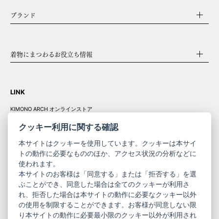
ブランド
着物にまつわるお役立ち情報
LINK
KIMONO ARCH オンラインストア
Y. & SONS オンラインストア
クッキー利用に関する確認
本サイトはクッキーを使用しています。クッキーは本サイ
トの動作に必要なもののほか、アクセス状況の分析などに
使われます。
きものやまと振
本サイトのお客様は「同意する」または「拒否する」を選
コーポレート
袖
ぶことができ、同意した場合は全てのクッキーが利用さ
サイト
サイト
れ、拒否した場合は本サイトの動作に必要なクッキー以外
の使用を制限することができます。お客様が同意しない限
ニュースレター
ご利用案内
り本サイトの動作に必要最小限のクッキー以外が利用され