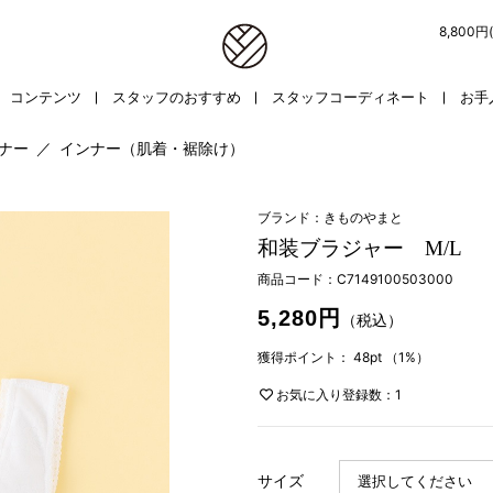
8,800
コンテンツ
スタッフのおすすめ
スタッフコーディネート
お手
ンナー
／
インナー（肌着・裾除け）
ブランド：きものやまと
和装ブラジャー M/L
商品コード：
C7149100503000
5,280円
（税込）
獲得ポイント：
48pt
（1%）
お気に入り登録数：1
サイズ