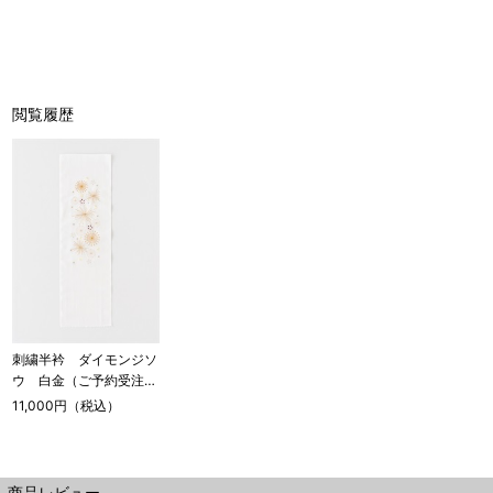
閲覧履歴
刺繍半衿 ダイモンジソ
ウ 白金（ご予約受注
品）
11,000円（税込）
商品レビュー