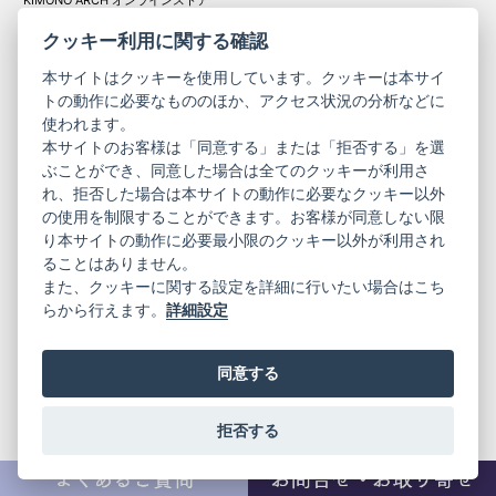
KIMONO ARCH オンラインストア
Y. & SONS オンラインストア
クッキー利用に関する確認
本サイトはクッキーを使用しています。クッキーは本サイ
トの動作に必要なもののほか、アクセス状況の分析などに
使われます。
きものやまと振
本サイトのお客様は「同意する」または「拒否する」を選
コーポレート
袖
ぶことができ、同意した場合は全てのクッキーが利用さ
サイト
サイト
れ、拒否した場合は本サイトの動作に必要なクッキー以外
の使用を制限することができます。お客様が同意しない限
ニュースレター
ご利用案内
り本サイトの動作に必要最小限のクッキー以外が利用され
お問い合わせ
よくある質問
ることはありません。
プライバシーポリシー
特定商取引法に基づく表記
また、クッキーに関する設定を詳細に行いたい場合はこち
ご利用規約
らから行えます。
詳細設定
同意する
拒否する
© 2019 YAMATO CO, LTD.
当サイトの情報を転載、複製、改変等は禁止いたします