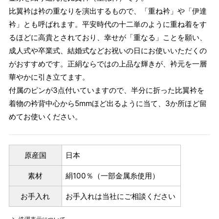
比翼衿は衿の重なりを演出するもので、「重ね衿」や「伊達
衿」とも呼ばれます。平安時代の十二単のように重ね着をす
るほどに高貴とされており、幸せが「重なる」ことを願い、
成人式や卒業式、結婚式などお祝いの日にお使いいただくの
がおすすめです。正絹ならではの上品な輝きが、衿元を一層
華やかに引き立てます。
付属のピンが3点付いていますので、半分に折った比翼衿を
着物の衿背中心から5mmほど出るように当て、3か所ほど留
めてお使いください。
原産国
日本
素材
絹100％（一部金属糸使用）
お手入れ
お手入れは当社にご相談ください