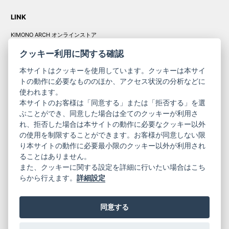
LINK
KIMONO ARCH オンラインストア
Y. & SONS オンラインストア
クッキー利用に関する確認
本サイトはクッキーを使用しています。クッキーは本サイ
トの動作に必要なもののほか、アクセス状況の分析などに
使われます。
きものやまと振
本サイトのお客様は「同意する」または「拒否する」を選
コーポレート
袖
ぶことができ、同意した場合は全てのクッキーが利用さ
サイト
サイト
れ、拒否した場合は本サイトの動作に必要なクッキー以外
の使用を制限することができます。お客様が同意しない限
ニュースレター
ご利用案内
り本サイトの動作に必要最小限のクッキー以外が利用され
お問い合わせ
よくある質問
ることはありません。
プライバシーポリシー
特定商取引法に基づく表記
また、クッキーに関する設定を詳細に行いたい場合はこち
ご利用規約
らから行えます。
詳細設定
同意する