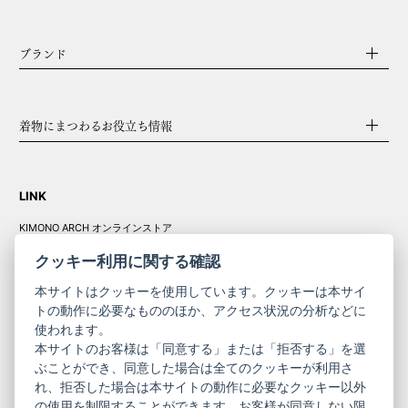
ブランド
着物にまつわるお役立ち情報
LINK
KIMONO ARCH オンラインストア
Y. & SONS オンラインストア
クッキー利用に関する確認
本サイトはクッキーを使用しています。クッキーは本サイ
トの動作に必要なもののほか、アクセス状況の分析などに
使われます。
きものやまと振
本サイトのお客様は「同意する」または「拒否する」を選
コーポレート
袖
ぶことができ、同意した場合は全てのクッキーが利用さ
れ、拒否した場合は本サイトの動作に必要なクッキー以外
サイト
サイト
の使用を制限することができます。お客様が同意しない限