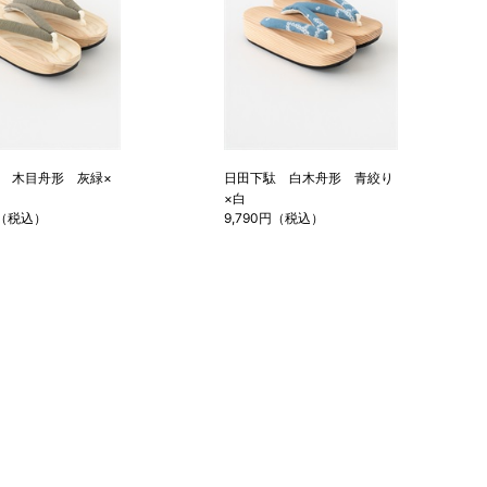
 木目舟形 灰緑×
日田下駄 白木舟形 青絞り
×白
円（税込）
9,790円（税込）