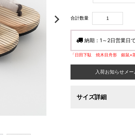
合計数量
納期：
1～2日営業日
「日田下駄 焼木目舟形 銀鼠×
入荷お知らせメー
サイズ詳細