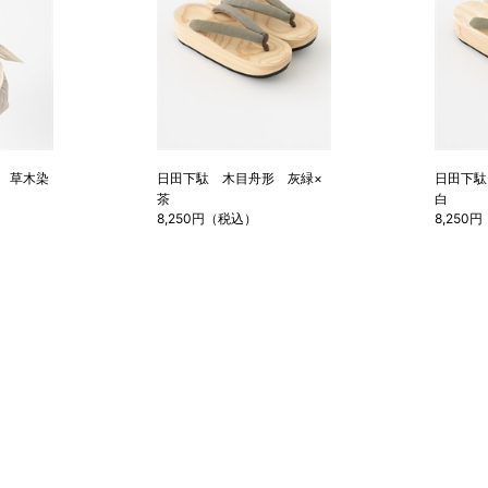
 草木染
日田下駄 木目舟形 灰緑×
日田下駄
茶
白
8,250円（税込）
8,250