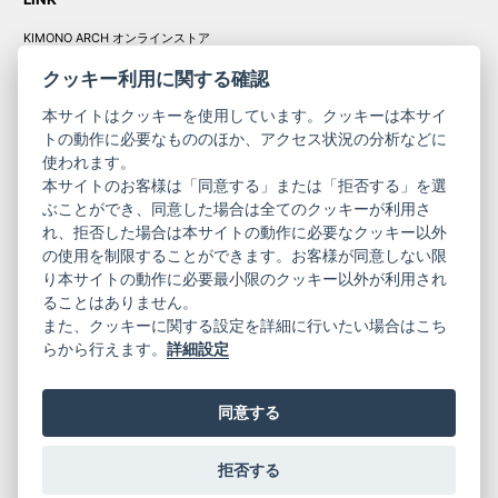
KIMONO ARCH オンラインストア
Y. & SONS オンラインストア
クッキー利用に関する確認
本サイトはクッキーを使用しています。クッキーは本サイ
トの動作に必要なもののほか、アクセス状況の分析などに
使われます。
きものやまと振
本サイトのお客様は「同意する」または「拒否する」を選
コーポレート
袖
ぶことができ、同意した場合は全てのクッキーが利用さ
サイト
サイト
れ、拒否した場合は本サイトの動作に必要なクッキー以外
の使用を制限することができます。お客様が同意しない限
ニュースレター
ご利用案内
り本サイトの動作に必要最小限のクッキー以外が利用され
お問い合わせ
よくある質問
ることはありません。
プライバシーポリシー
特定商取引法に基づく表記
また、クッキーに関する設定を詳細に行いたい場合はこち
ご利用規約
らから行えます。
詳細設定
同意する
拒否する
© 2019 YAMATO CO, LTD.
当サイトの情報を転載、複製、改変等は禁止いたします