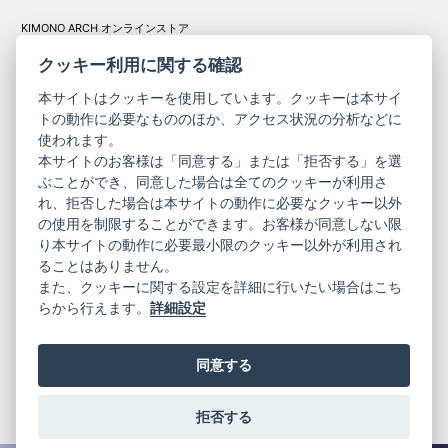
KIMONO ARCH オンラインストア
Y. & SONS オンラインストア
クッキー利用に関する確認
本サイトはクッキーを使用しています。クッキーは本サイ
トの動作に必要なもののほか、アクセス状況の分析などに
使われます。
きものやまと振
本サイトのお客様は「同意する」または「拒否する」を選
コーポレート
袖
ぶことができ、同意した場合は全てのクッキーが利用さ
サイト
サイト
れ、拒否した場合は本サイトの動作に必要なクッキー以外
の使用を制限することができます。お客様が同意しない限
ニュースレター
ご利用案内
り本サイトの動作に必要最小限のクッキー以外が利用され
お問い合わせ
よくある質問
ることはありません。
プライバシーポリシー
特定商取引法に基づく表記
また、クッキーに関する設定を詳細に行いたい場合はこち
ご利用規約
らから行えます。
詳細設定
同意する
拒否する
© 2019 YAMATO CO, LTD.
当サイトの情報を転載、複製、改変等は禁止いたします