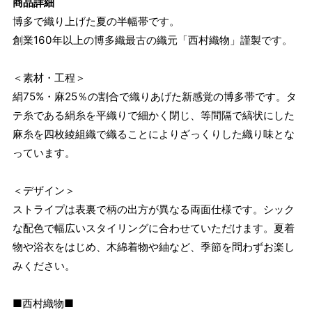
商品詳細
博多で織り上げた夏の半幅帯です。
創業160年以上の博多織最古の織元「西村織物」謹製です。
＜素材・工程＞
絹75%・麻25％の割合で織りあげた新感覚の博多帯です。タ
テ糸である絹糸を平織りで細かく閉じ、等間隔で縞状にした
麻糸を四枚綾組織で織ることによりざっくりした織り味とな
っています。
＜デザイン＞
ストライプは表裏で柄の出方が異なる両面仕様です。シック
な配色で幅広いスタイリングに合わせていただけます。夏着
物や浴衣をはじめ、木綿着物や紬など、季節を問わずお楽し
みください。
■西村織物■