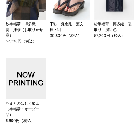
紗半幅帯 博多織
下駄 鎌倉彫 葉文
紗半幅帯 博多織 裂
奏 抹茶（お取り寄せ
様・紺
取り 濃紺色
品）
30,800円（税込）
57,200円（税込）
57,200円（税込）
やまとのはじく加工
（半幅帯・オーダー
品）
6,600円（税込）