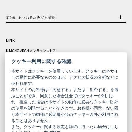
着物にまつわるお役立ち情報
LINK
KIMONO ARCH オンラインストア
Y. & SONS オンラインストア
クッキー利用に関する確認
本サイトはクッキーを使用しています。クッキーは本サイ
トの動作に必要なもののほか、アクセス状況の分析などに
使われます。
きものやまと振
本サイトのお客様は「同意する」または「拒否する」を選
コーポレート
袖
ぶことができ、同意した場合は全てのクッキーが利用さ
れ、拒否した場合は本サイトの動作に必要なクッキー以外
サイト
サイト
の使用を制限することができます。お客様が同意しない限
ニュースレター
ご利用案内
り本サイトの動作に必要最小限のクッキー以外が利用され
お問い合わせ
よくある質問
ることはありません。
プライバシーポリシー
特定商取引法に基づく表記
また、クッキーに関する設定を詳細に行いたい場合はこち
ご利用規約