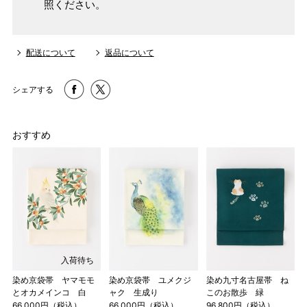
照ください。
配送について
返品について
シェアする
おすすめ
入荷待ち
染め京袋帯 ヤマモモ
染め京袋帯 ユメクジ
染め九寸名古屋帯 ね
とオカメインコ 白
ャク 生成り
このお散歩 緑
66,000円（税込）
66,000円（税込）
96,800円（税込）