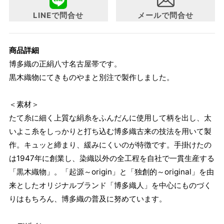
LINEで問合せ
メールで問合せ
商品詳細
博多織の正絹八寸名古屋帯です。
黒木織物にてきものやまと別注で製作しました。
＜素材＞
たて糸に細く上質な絹糸をふんだんに使用して柄を出し、太
いよこ糸をしっかりと打ち込む博多織古来の技法を用いて製
作。キュッと締まり、緩みにくいのが特徴です。手掛けたの
は1947年に創業し、染織以外の全工程を自社で一貫生産する
「黒木織物」。「起源～origin」と「独創的～original」を由
来としたオリジナルブランド「博多織人」を中心にものづく
りはもちろん、博多織の普及に努めています。