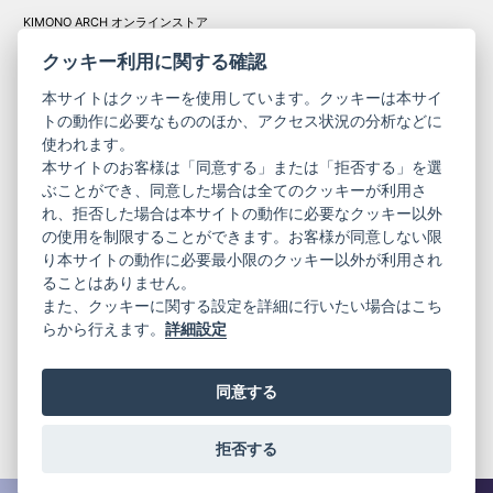
KIMONO ARCH オンラインストア
Y. & SONS オンラインストア
クッキー利用に関する確認
本サイトはクッキーを使用しています。クッキーは本サイ
トの動作に必要なもののほか、アクセス状況の分析などに
使われます。
きものやまと振
本サイトのお客様は「同意する」または「拒否する」を選
コーポレート
袖
ぶことができ、同意した場合は全てのクッキーが利用さ
れ、拒否した場合は本サイトの動作に必要なクッキー以外
サイト
サイト
の使用を制限することができます。お客様が同意しない限
ニュースレター
ご利用案内
り本サイトの動作に必要最小限のクッキー以外が利用され
お問い合わせ
よくある質問
ることはありません。
プライバシーポリシー
特定商取引法に基づく表記
また、クッキーに関する設定を詳細に行いたい場合はこち
ご利用規約
らから行えます。
詳細設定
同意する
拒否する
© 2019 YAMATO CO, LTD.
当サイトの情報を転載、複製、改変等は禁止いたします