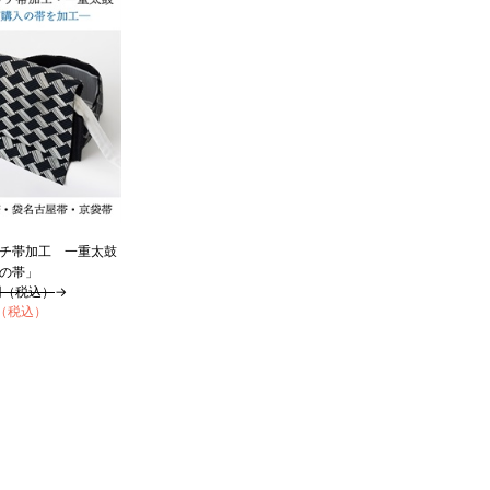
チ帯加工 一重太鼓
の帯」
0円（税込）
→
円（税込）