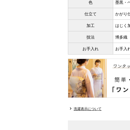
色
墨黒・
仕立て
かがり
加工
はじく
技法
博多織
お手入れ
お手入
洗濯表示について