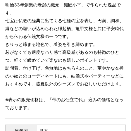
明治33年創業の老舗の織元「織匠小平」で作られた逸品で
す。
七宝は仏教の経典に出てくる七種の宝を表し、円満、調和、
縁などの願いが込められた縁起柄。亀甲文様と共に平安時代
から伝わる伝統文様の一つです。
きりっと締まる地色で、着姿を引き締めます。
芯がなくても適度なハリ感で高級感があるのも特徴のひと
つ。軽くて締めていて楽なのも嬉しいポイントです。
訪問着、付け下げ、色無地はもちろんのこと、華やかな友禅
の小紋とのコーディネートにも。結婚式やパーティーなどに
おすすめです。盛夏以外のシーズンでお召しいただけます。
※表示の販売価格は、「帯のお仕立て代」 込みの価格となっ
ております。
原産国
日本