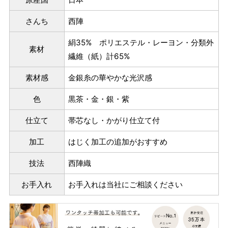
さんち
西陣
絹35% ポリエステル・レーヨン・分類外
素材
繊維（紙）計65%
素材感
金銀糸の華やかな光沢感
色
黒茶・金・銀・紫
仕立て
帯芯なし・かがり仕立て付
加工
はじく加工の追加がおすすめ
技法
西陣織
お手入れ
お手入れは当社にご相談ください