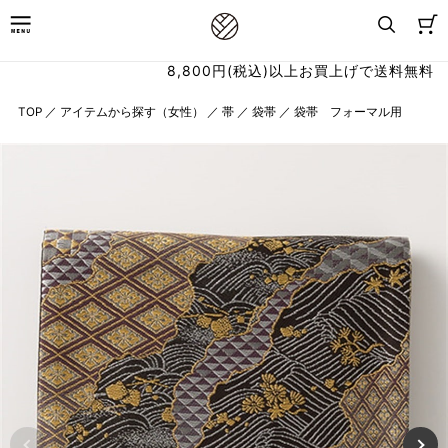
8,800円(税込)以上お買上げで送料無料
TOP
／
アイテムから探す（女性）
／
帯
／
袋帯
／
袋帯 フォーマル用