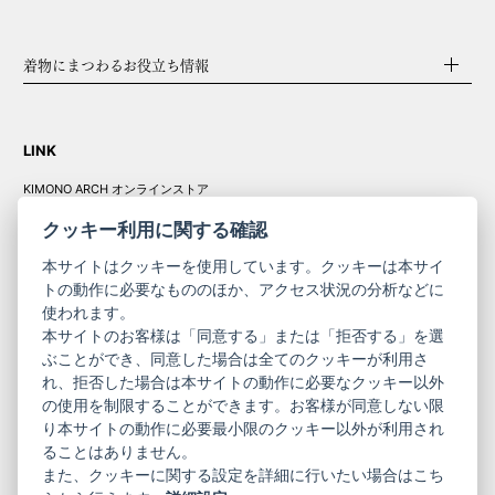
着物にまつわるお役立ち情報
LINK
KIMONO ARCH オンラインストア
Y. & SONS オンラインストア
クッキー利用に関する確認
本サイトはクッキーを使用しています。クッキーは本サイ
トの動作に必要なもののほか、アクセス状況の分析などに
使われます。
きものやまと振
本サイトのお客様は「同意する」または「拒否する」を選
コーポレート
袖
ぶことができ、同意した場合は全てのクッキーが利用さ
サイト
サイト
れ、拒否した場合は本サイトの動作に必要なクッキー以外
の使用を制限することができます。お客様が同意しない限
ニュースレター
ご利用案内
り本サイトの動作に必要最小限のクッキー以外が利用され
お問い合わせ
よくある質問
ることはありません。
プライバシーポリシー
特定商取引法に基づく表記
また、クッキーに関する設定を詳細に行いたい場合はこち
ご利用規約