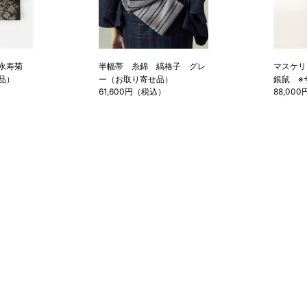
 永寿菊
半幅帯 糸錦 縞格子 グレ
マスケリ
品）
ー（お取り寄せ品）
銀鼠 ※
61,600円（税込）
88,00