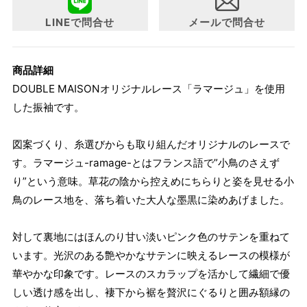
160cm
１
153～160cm
～95cm
LINEで問合せ
メールで問合せ
4尺2寸
163cm
２
160～165cm
～98cm
商品詳細
4尺3寸
DOUBLE MAISONオリジナルレース「ラマージュ」を使用
した振袖です。
1 寸法は鯨尺（くじらじゃく）寸法です。もともと鯨のひげ
で作られた道具で測っていたので鯨尺と言います。
図案づくり、糸選びからも取り組んだオリジナルのレースで
単位：１尺＝約38cm １寸＝約3.8cm １分＝約0.38cm
す。ラマージュ-ramage-とはフランス語で”小鳥のさえず
2 鯨尺寸法となりますので上表の cm はおおよその長さとな
り”という意味。草花の陰から控えめにちらりと姿を見せる小
ります。
鳥のレース地を、落ち着いた大人な墨黒に染めあげました。
3 プレタ商品は寸法変更出来ません。
対して裏地にはほんのり甘い淡いピンク色のサテンを重ねて
います。光沢のある艶やかなサテンに映えるレースの模様が
華やかな印象です。レースのスカラップを活かして繊細で優
しい透け感を出し、褄下から裾を贅沢にぐるりと囲み額縁の