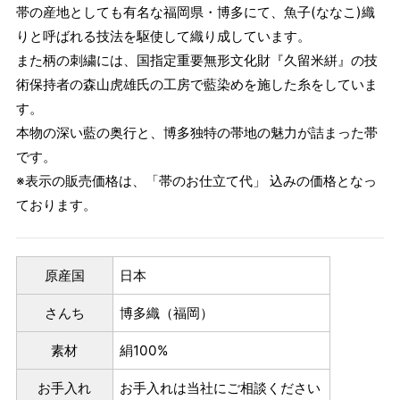
帯の産地としても有名な福岡県・博多にて、魚子(ななこ)織
りと呼ばれる技法を駆使して織り成しています。
また柄の刺繍には、国指定重要無形文化財『久留米絣』の技
術保持者の森山虎雄氏の工房で藍染めを施した糸をしていま
す。
本物の深い藍の奥行と、博多独特の帯地の魅力が詰まった帯
です。
※表示の販売価格は、「帯のお仕立て代」 込みの価格となっ
ております。
原産国
日本
さんち
博多織（福岡）
素材
絹100%
お手入れ
お手入れは当社にご相談ください