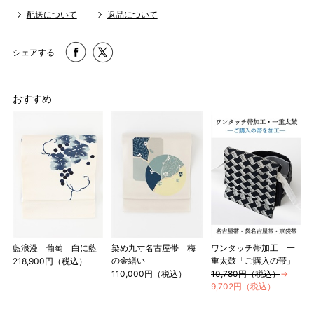
配送について
返品について
シェアする
おすすめ
藍浪漫 葡萄 白に藍
染め九寸名古屋帯 梅
ワンタッチ帯加工 一
の金繕い
重太鼓「ご購入の帯」
218,900円（税込）
110,000円（税込）
10,780円（税込）
→
9,702円（税込）