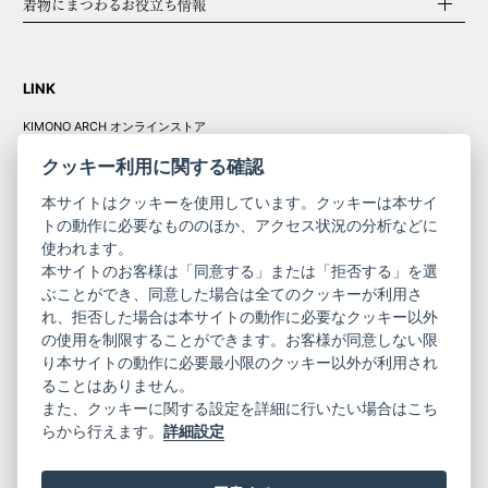
着物にまつわるお役立ち情報
LINK
KIMONO ARCH オンラインストア
Y. & SONS オンラインストア
クッキー利用に関する確認
本サイトはクッキーを使用しています。クッキーは本サイ
トの動作に必要なもののほか、アクセス状況の分析などに
使われます。
きものやまと振
本サイトのお客様は「同意する」または「拒否する」を選
コーポレート
袖
ぶことができ、同意した場合は全てのクッキーが利用さ
サイト
サイト
れ、拒否した場合は本サイトの動作に必要なクッキー以外
の使用を制限することができます。お客様が同意しない限
ニュースレター
ご利用案内
り本サイトの動作に必要最小限のクッキー以外が利用され
お問い合わせ
よくある質問
ることはありません。
プライバシーポリシー
特定商取引法に基づく表記
また、クッキーに関する設定を詳細に行いたい場合はこち
ご利用規約
らから行えます。
詳細設定